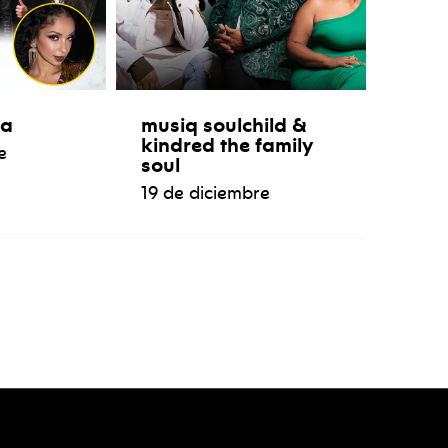
ýa
musiq soulchild &
kindred the family
e
soul
19 de diciembre