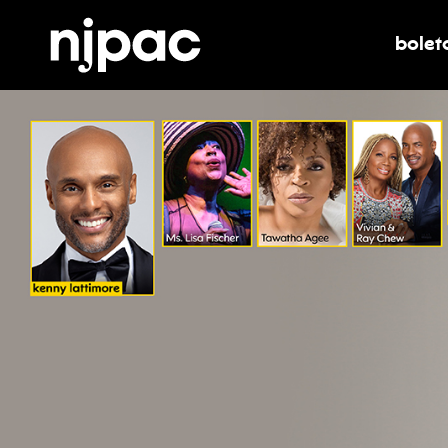
bolet
alter