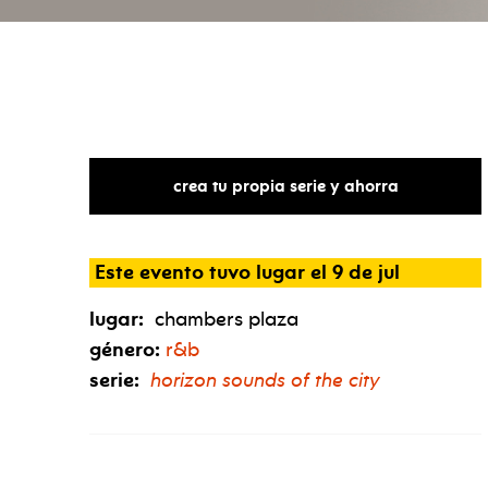
crea tu propia serie y ahorra
Este evento tuvo lugar el 9 de jul
lugar:
chambers plaza
género:
r&b
serie:
horizon sounds of the city