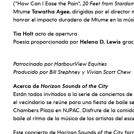
("How Can I Ease the Pain",
20 Feet from Stardo
Mtume
Tawatha Agee
, dirigidas por el director
honrar el impacto duradero de Mtume en la música,
Tia Holt
acto de apertura
Poesía proporcionada por
Helena D. Lewis
grac
Patrocinado por HarbourView Equities
Producido por Bill Stephney y Vivian Scott Chew
Acerca de
Horizon Sounds of the City
Están todos invitados a la serie de conciertos d
el vecindario se reúne para una fiesta de baile 
Chambers Plaza en NJPAC. Disfrute de la comida 
baile al ritmo de la música de los artistas del esc
Este concierto de Horizon Sounds of the City for