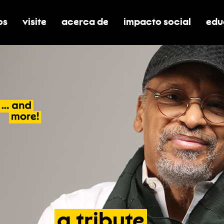
os
visite
acerca de
impacto social
edu
nar submenú de boletos
alternar submenú de visite
alternar submenú de acerca de
activar/desactivar el
alt
a
tribute