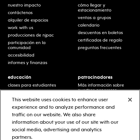
nuestro impacto
cómo llegar y
estacionamiento
contáctenos
ventas a grupos
alquiler de espacios
calendario
work with us
descuentos en boletos
producciones de njpac
certificados de regalo
participación en la
comunidad
preguntas frecuentes
accesibilidad
informes y finanzas
educación
patrocinadores
clases para estudiantes
Más información sobre
nuestros generosos
presentaciones en horario
patrocinadores.
escolar
This website uses cookies to enhance user
residencias en escuelas
experience and to analyze performance and
desarrollo profesional
traffic on our website. We also share
recursos para docentes
information about your use of our site with our
comuníquese con el
social media, advertising and analytics
equipo educativo
partners.