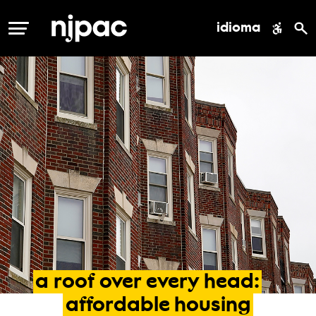
idioma
MENÚ
a
roof
over
every
head:
affordable
housing