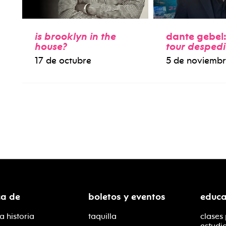
is brooklyn in the
dante gebel
house?
tour desped
17 de octubre
5 de noviemb
ca de
boletos y eventos
educa
a historia
taquilla
clases
estudi