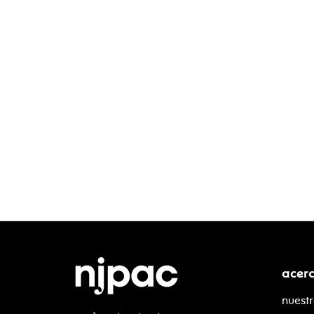
acer
nuestr