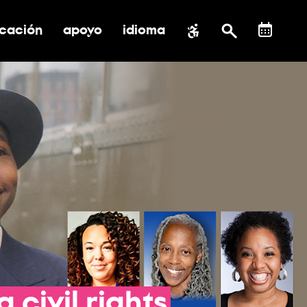
cación
apoyo
idioma
 submenú de impacto social
ernar submenú de educación
alternar submenú de asistencia
ng
civil
rights