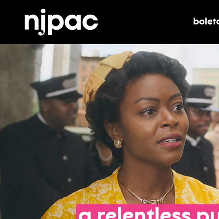
bolet
alter
a
relentless
pu