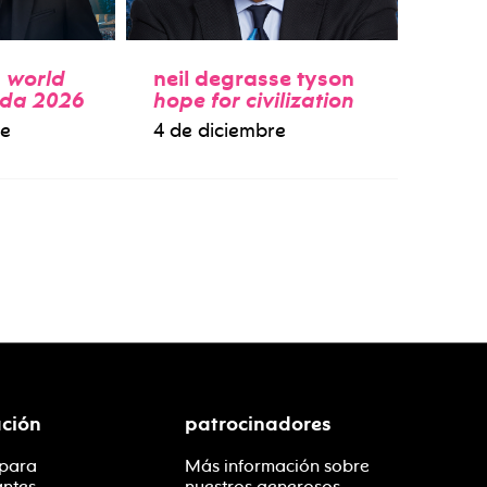
:
world
neil degrasse tyson
ida 2026
hope for civilization
re
4 de diciembre
ción
patrocinadores
 para
Más información sobre
antes
nuestros generosos