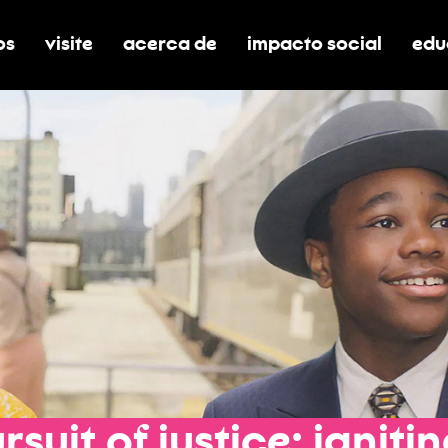
os
visite
acerca de
impacto social
edu
nar submenú de boletos
alternar submenú de visite
alternar submenú de acerca de
activar/desactivar el
alt
rsuit
of
justice:
igniti