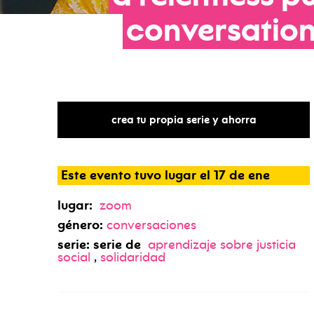
conversatio
crea tu propia serie y ahorra
Este evento tuvo lugar el 17 de ene
lugar:
zoom
género:
conversaciones
serie: serie de
aprendizaje sobre justicia
social
,
solidaridad