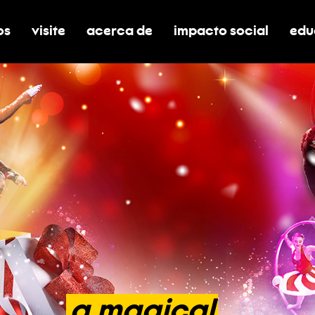
os
visite
acerca de
impacto social
edu
nar submenú de boletos
alternar submenú de visite
alternar submenú de acerca de
activar/desactivar el
alt
a
magical