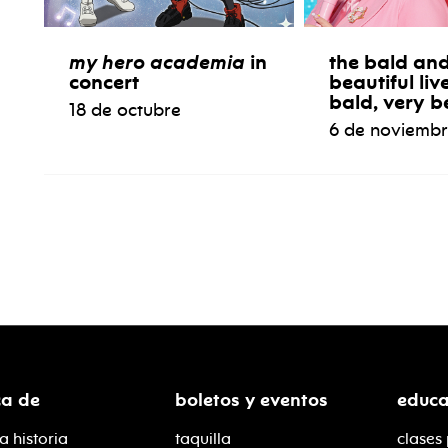
my hero academia
in
the bald and
concert
beautiful liv
bald, very b
18 de octubre
6 de noviemb
ca de
boletos y eventos
educa
a historia
taquilla
clases