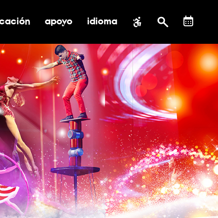
cación
apoyo
idioma
 submenú de impacto social
ernar submenú de educación
alternar submenú de asistencia