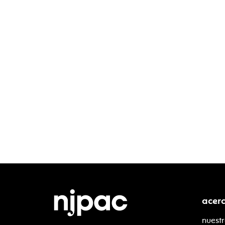
acer
nuestr