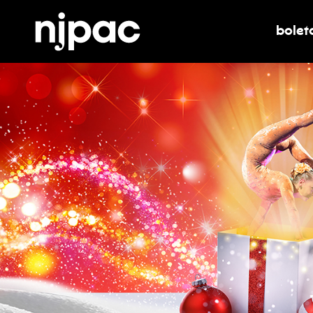
bolet
alter