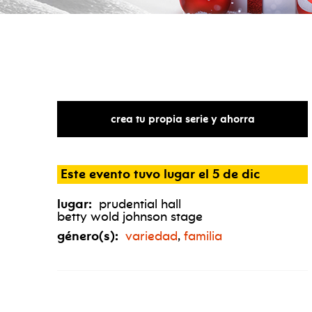
crea tu propia serie y ahorra
Este evento tuvo lugar el 5 de dic
lugar:
prudential hall
betty wold johnson stage
género(s):
variedad
,
familia