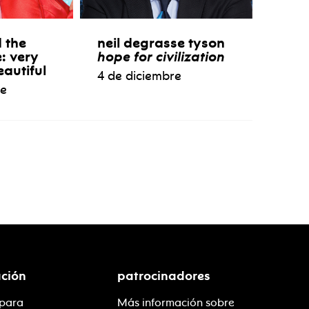
 the
neil degrasse tyson
e: very
hope for civilization
eautiful
4 de diciembre
re
ción
patrocinadores
 para
Más información sobre