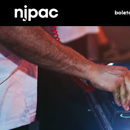
bolet
alter