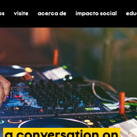
os
visite
acerca de
impacto social
edu
nar submenú de boletos
alternar submenú de visite
alternar submenú de acerca de
activar/desactivar el
alt
a
conversation
on