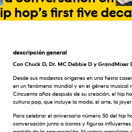
ip
hop’s
first
five
deca
descripción general
Con Chuck D, Dr. MC Debbie D y GrandMixer
Desde sus modestos orígenes en una fiesta casera
en un fenómeno mundial y en el género musical 
Cincuenta años después de su creación, el hip h
cultura pop, que incluye la moda, el arte, la joyer
Para celebrar el aniversario número 50 del hip h
conversación junto a íconos y figuras influyente
partida de la conversación. Nuestros panelistas