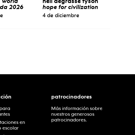
:
world
neil degrasse tyson
ida 2026
hope for civilization
re
4 de diciembre
ción
patrocinadores
 para
Más información sobre
antes
nuestros generosos
patrocinadores.
taciones en
o escolar