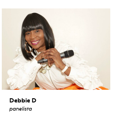
Debbie D
panelista
ver biografía