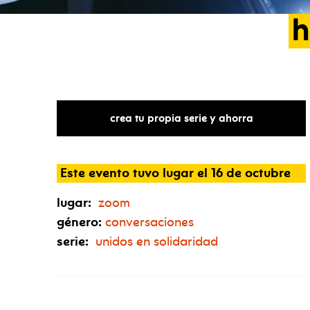
h
crea tu propia serie y ahorra
Este evento tuvo lugar el 16 de octubre
lugar:
zoom
género:
conversaciones
serie:
unidos en solidaridad