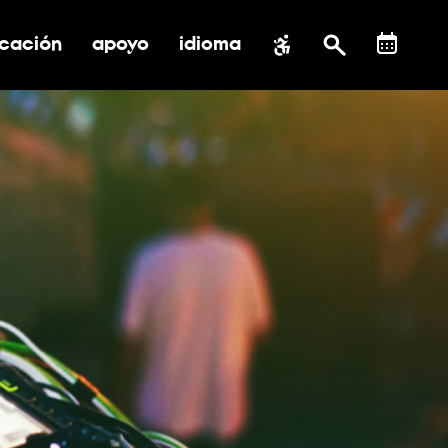
cación
apoyo
idioma
 submenú de impacto social
ernar submenú de educación
alternar submenú de asistencia