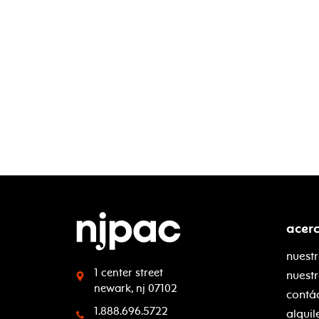
acer
nuestr
1 center street
nuest
newark, nj 07102
contá
1.888.696.5722
alquil