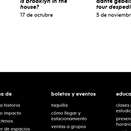
is brooklyn in the
dante gebel
house?
tour desped
17 de octubre
5 de noviemb
ca de
boletos y eventos
educa
a historia
taquilla
clases
estudi
ro impacto
cómo llegar y
estacionamiento
presen
ctenos
horari
ventas a grupos
er de espacios