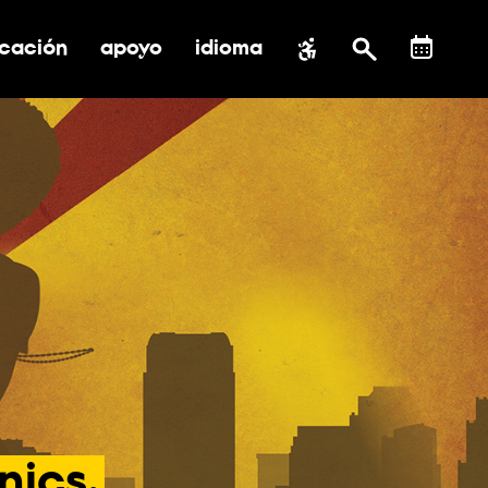
cación
apoyo
idioma
 submenú de impacto social
ernar submenú de educación
alternar submenú de asistencia
nics,