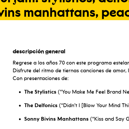
vins
manhattans,
pea
descripción general
Regrese a los años 70 con este programa estelar
Disfrute del ritmo de tiernas canciones de amor, 
Con presentaciones de:
The Stylistics
("You Make Me Feel Brand New
The Delfonics
("Didn’t I [Blow Your Mind Thi
Sonny Bivins Manhattans
("Kiss and Say G