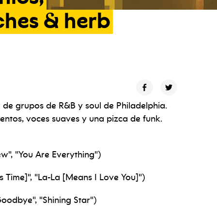
ches
&
herb
 de grupos de R&B y soul de Philadelphia.
lentos, voces suaves y una pizca de funk.
", "You Are Everything")
s Time]", "La-La [Means I Love You]")
oodbye", "Shining Star")