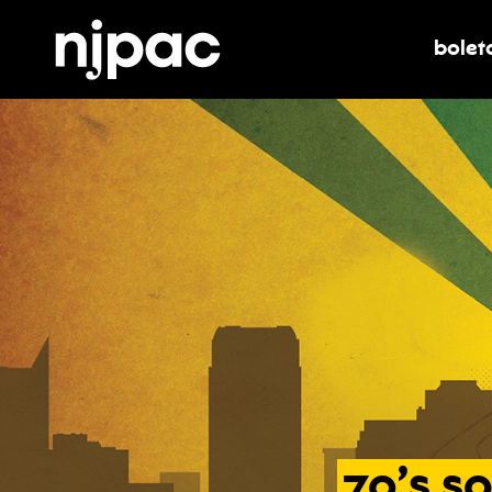
bolet
alter
70’s
so