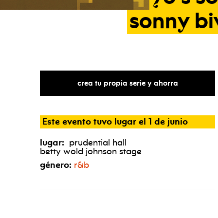
sonny
bi
crea tu propia serie y ahorra
Este evento tuvo lugar el 1 de junio
lugar:
prudential hall
betty wold johnson stage
género:
r&b