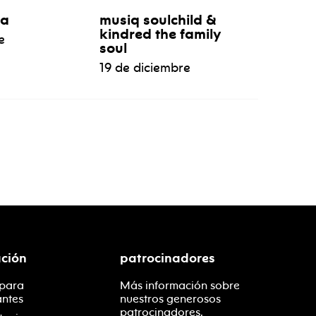
ýa
musiq soulchild &
kindred the family
e
soul
19 de diciembre
ción
patrocinadores
 para
Más información sobre
antes
nuestros generosos
patrocinadores.