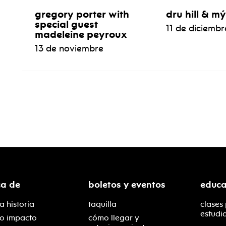
gregory porter with
dru hill & m
special guest
11 de diciembr
madeleine peyroux
13 de noviembre
ca de
boletos y eventos
educa
a historia
taquilla
clases
estudi
ro impacto
cómo llegar y