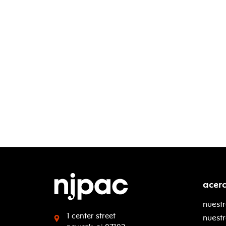
acer
nuestr
1 center street
nuest