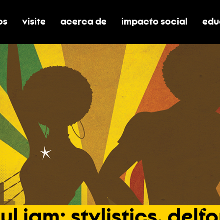
os
visite
acerca de
impacto social
edu
nar submenú de boletos
alternar submenú de visite
alternar submenú de acerca de
activar/desactivar el
alt
ul
jam:
stylistics,
delfo