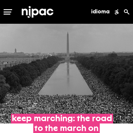
idioma
MENÚ
keep
marching:
the
road
to
the
march
on