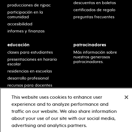
descuentos en boletos
producciones de njpac
certificados de regalo
participación en la
comunidad
preguntas frecuentes
accesibilidad
informes y finanzas
educación
patrocinadores
clases para estudiantes
Más información sobre
nuestros generosos
presentaciones en horario
patrocinadores.
escolar
residencias en escuelas
desarrollo profesional
recursos para docentes
comuníquese con el
This website uses cookies to enhance user
equipo educativo
experience and to analyze performance and
traffic on our website. We also share information
about your use of our site with our social media,
© 2021 new jersey performing arts center
advertising and analytics partners.
política de privacidad
términos y condiciones