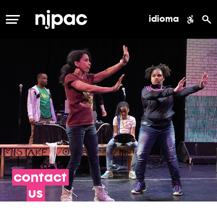
idioma
MENÚ
contact
us