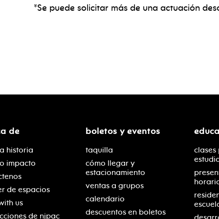
*Se puede solicitar más de una actuación des
ca de
boletos y eventos
educa
a historia
taquilla
clases
estudi
ro impacto
cómo llegar y
estacionamiento
presen
ctenos
horari
ventas a grupos
er de espacios
reside
calendario
with us
escuel
descuentos en boletos
cciones de njpac
desarr