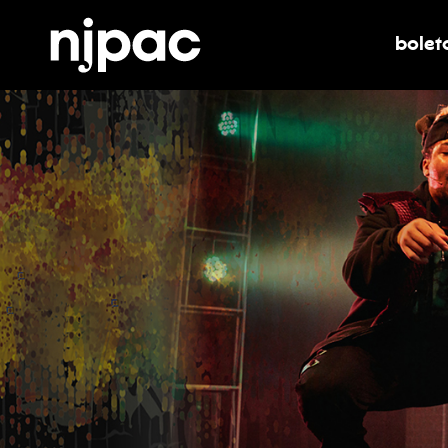
bolet
alter