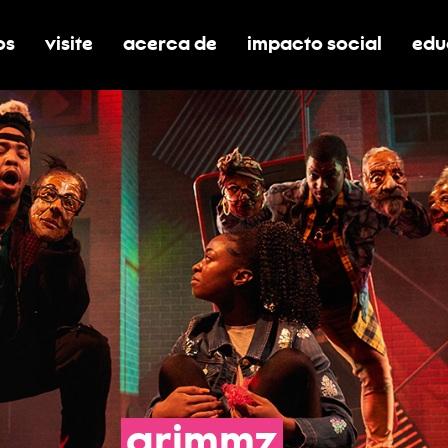
os
visite
acerca de
impacto social
edu
nar submenú de boletos
alternar submenú de visite
alternar submenú de acerca de
activar/desactivar el
alt
grimmz