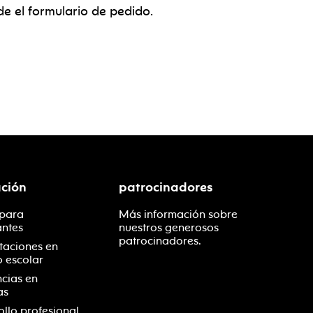
de el formulario de pedido.
ción
patrocinadores
 para
Más información sobre
antes
nuestros generosos
patrocinadores.
taciones en
o escolar
ncias en
as
ollo profesional