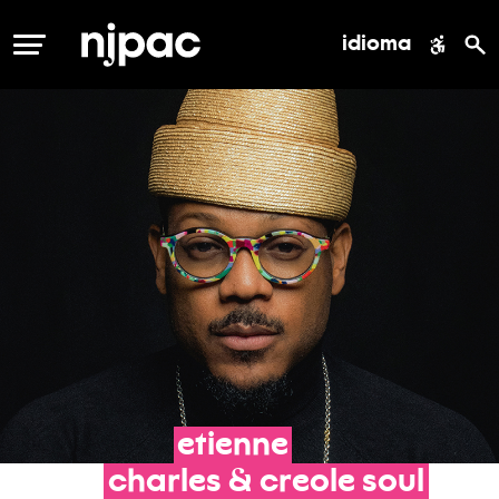
idioma
MENÚ
etienne
charles
&
creole
soul