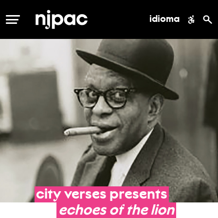
idioma
MENÚ
city
verses
presents
echoes
of
the
lion