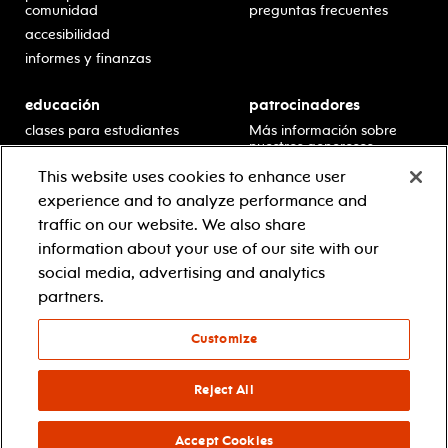
comunidad
preguntas frecuentes
accesibilidad
informes y finanzas
educación
patrocinadores
clases para estudiantes
Más información sobre
nuestros generosos
presentaciones en horario
patrocinadores.
escolar
This website uses cookies to enhance user
residencias en escuelas
experience and to analyze performance and
desarrollo profesional
traffic on our website. We also share
recursos para docentes
information about your use of our site with our
comuníquese con el
social media, advertising and analytics
equipo educativo
partners.
Customize
© 2021 new jersey performing arts center
política de privacidad
términos y condiciones
Reject All
your privacy choices
Accept Cookies