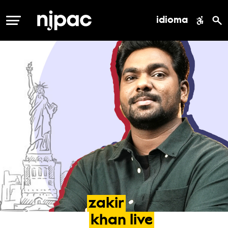
idioma
MENÚ
zakir
khan
live