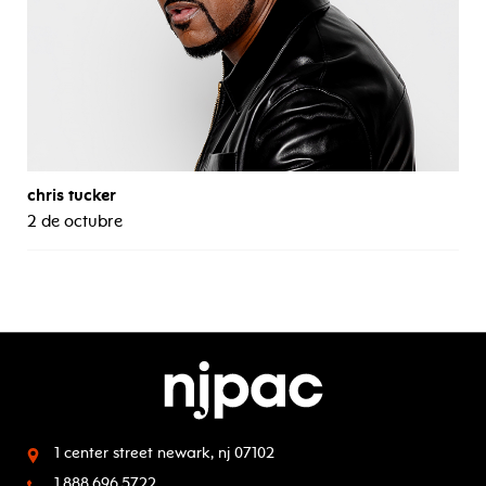
chris tucker
2 de octubre
1 center street
newark, nj 07102
1.888.696.5722