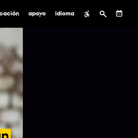
cación
apoyo
idioma
 submenú de impacto social
ernar submenú de educación
alternar submenú de asistencia
an