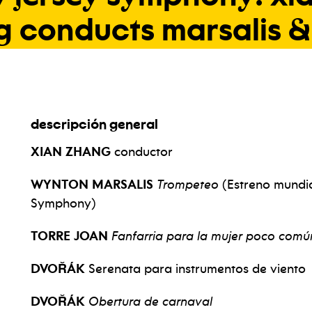
g
conducts
marsalis
&
descripción general
XIAN ZHANG
conductor
WYNTON MARSALIS
Trompeteo
(Estreno mundia
Symphony)
TORRE JOAN
Fanfarria para la mujer poco com
DVOŘÁK
Serenata para instrumentos de viento
DVOŘÁK
Obertura de carnaval