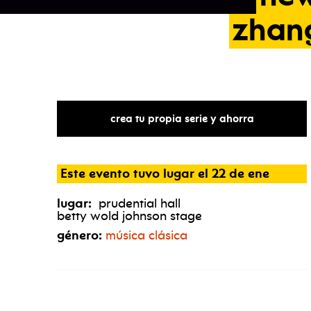
zhan
crea tu propia serie y ahorra
Este evento tuvo lugar el 22 de ene
lugar:
prudential hall
betty wold johnson stage
género:
música clásica