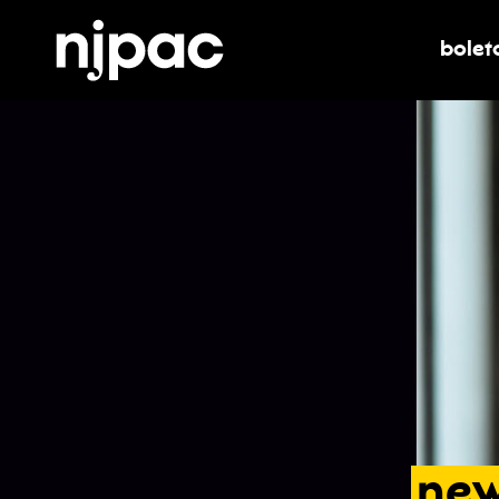
bolet
alter
ne