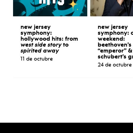
new jersey
new jersey
symphony:
symphony: 
hollywood hits: from
weekend:
west side story
to
beethoven’s
spirited away
“emperor” &
schubert’s g
11 de octubre
24 de octubre