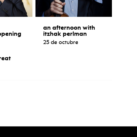
an afternoon with
opening
itzhak perlman
25 de octubre
reat