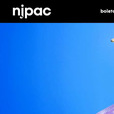
bolet
alter