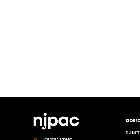
acer
nuestr
1 center street