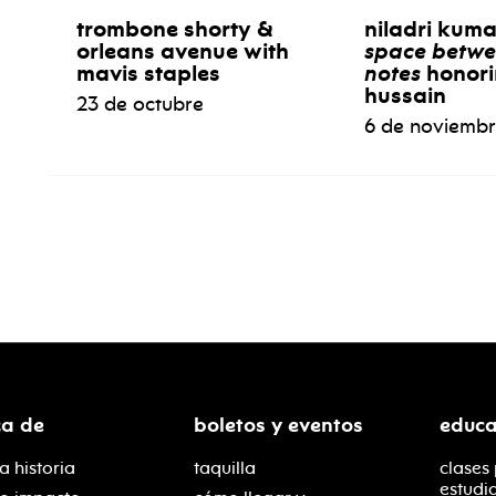
trombone shorty &
niladri kum
orleans avenue with
space betwe
mavis staples
notes
honori
hussain
23 de octubre
6 de noviemb
ca de
boletos y eventos
educa
a historia
taquilla
clases
estudi