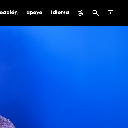
cación
apoyo
idioma
 submenú de impacto social
ernar submenú de educación
alternar submenú de asistencia