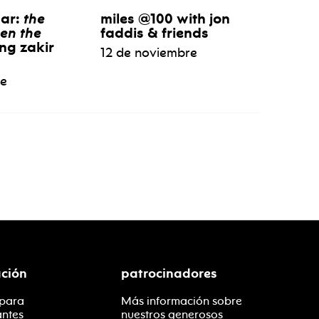
aar:
the
miles @100 with jon
en the
faddis & friends
ng zakir
12 de noviembre
re
ción
patrocinadores
 para
Más información sobre
antes
nuestros generosos