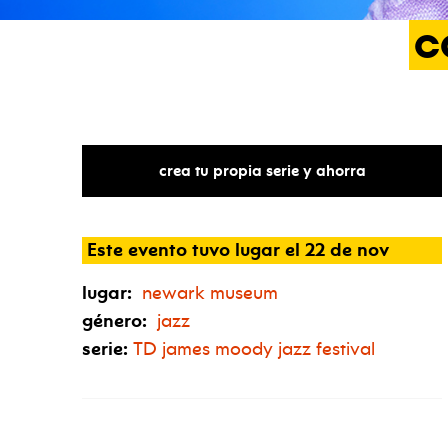
c
crea tu propia serie y ahorra
Este evento tuvo lugar el 22 de nov
lugar:
newark museum
género:
jazz
serie:
TD
james moody jazz festival