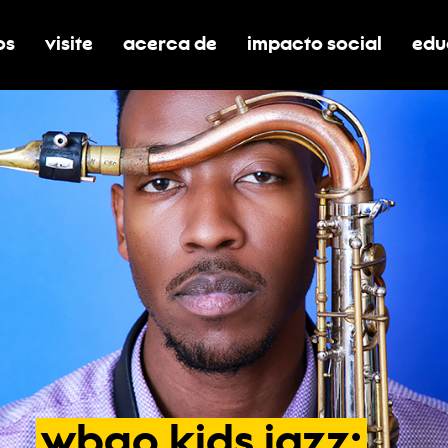
os
visite
acerca de
impacto social
edu
nar submenú de boletos
alternar submenú de visite
alternar submenú de acerca de
activar/desactivar el
alt
wbgo
kids
jazz: