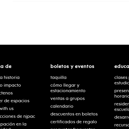
ca de
boletos y eventos
educa
a historia
taquilla
clases
estudi
ro impacto
cómo llegar y
estacionamiento
presen
ctenos
horari
ventas a grupos
er de espacios
reside
calendario
with us
escuel
descuentos en boletos
cciones de njpac
desarr
certificados de regalo
ipación en la
recurs