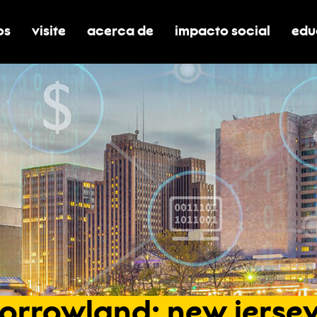
os
visite
acerca de
impacto social
edu
nar submenú de boletos
alternar submenú de visite
alternar submenú de acerca de
activar/desactivar el
alt
orrowland:
new
jersey