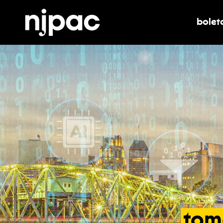
bolet
alter
tom