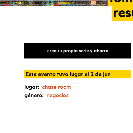
res
crea tu propia serie y ahorra
Este evento tuvo lugar el 2 de jun
lugar:
chase room
género:
negocios