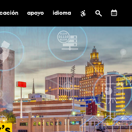
cación
apoyo
idioma
 submenú de impacto social
ernar submenú de educación
alternar submenú de asistencia
’s