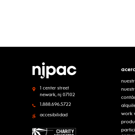
acer
nuestr
1 center street
nuest
newark, nj 07102
contá
1.888.696.5722
alquil
work 
accesibilidad
produ
partic