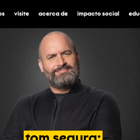
os
visite
acerca de
impacto social
edu
nar submenú de boletos
alternar submenú de visite
alternar submenú de acerca de
activar/desactivar el
alt
tom
segura: