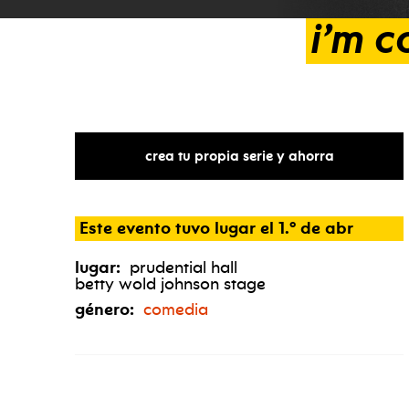
i’m
c
crea tu propia serie y ahorra
Este evento tuvo lugar el 1.º de abr
lugar:
prudential hall
betty wold johnson stage
género:
comedia