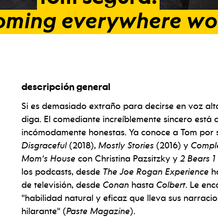
oming
everywhere
wo
descripción general
Si es demasiado extraño para decirse en voz al
diga. El comediante increíblemente sincero está 
incómodamente honestas. Ya conoce a Tom por su
Disgraceful
(2018),
Mostly Stories
(2016) y
Compl
Mom's House
con Christina Pazsitzky y
2 Bears 1
los podcasts, desde
The Joe Rogan Experience
h
de televisión, desde
Conan
hasta
Colbert
. Le enc
"habilidad natural y eficaz que lleva sus narra
hilarante" (
Paste Magazine
).