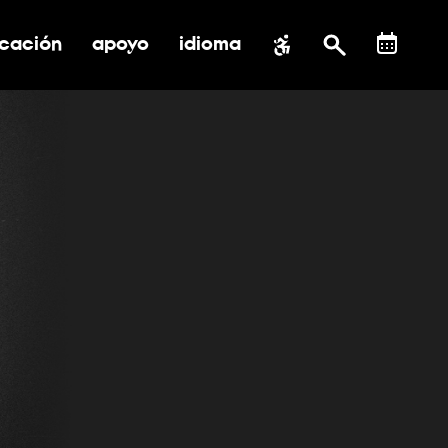
cación
apoyo
idioma
 submenú de impacto social
ernar submenú de educación
alternar submenú de asistencia