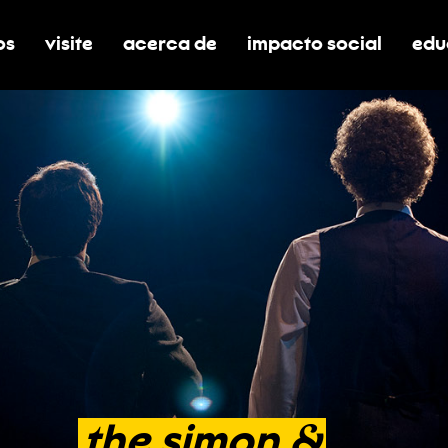
os
visite
acerca de
impacto social
edu
nar submenú de boletos
alternar submenú de visite
alternar submenú de acerca de
activar/desactivar el
alt
the
simon
&