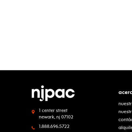
acer
nuestr
1 center street
nuest
newark, nj 07102
contá
1.888.696.5722
alquil