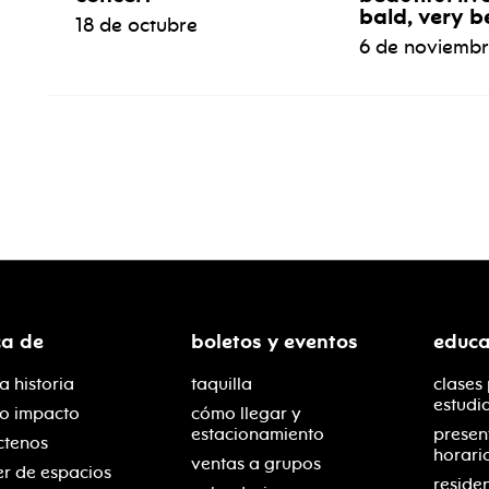
bald, very b
18 de octubre
6 de noviemb
ca de
boletos y eventos
educa
a historia
taquilla
clases
estudi
ro impacto
cómo llegar y
estacionamiento
presen
ctenos
horari
ventas a grupos
er de espacios
reside