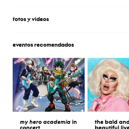
fotos y videos
eventos recomendados
my hero academia
in
the bald and
concert
beautiful liv