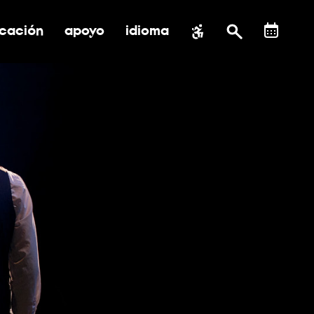
cación
apoyo
idioma
 submenú de impacto social
ernar submenú de educación
alternar submenú de asistencia