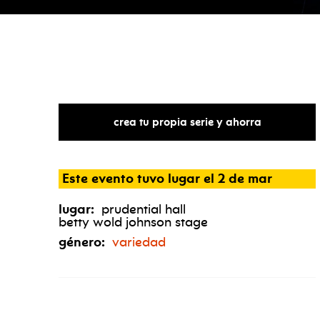
crea tu propia serie y ahorra
Este evento tuvo lugar el 2 de mar
lugar:
prudential hall
betty wold johnson stage
género:
variedad