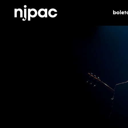
bolet
alter