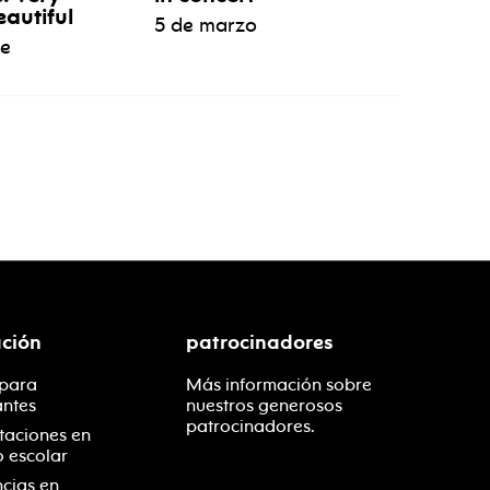
eautiful
5 de marzo
re
ción
patrocinadores
 para
Más información sobre
antes
nuestros generosos
patrocinadores.
taciones en
o escolar
ncias en