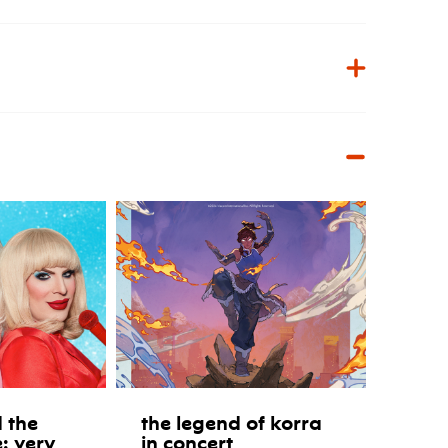
 the
the legend of korra
e: very
in concert