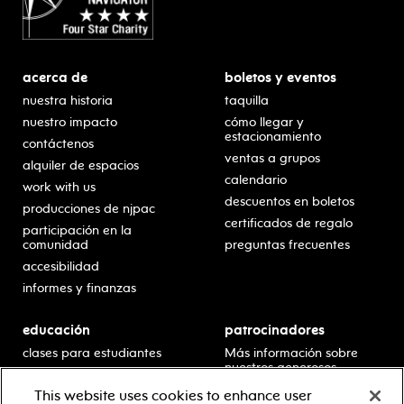
acerca de
boletos y eventos
nuestra historia
taquilla
nuestro impacto
cómo llegar y
estacionamiento
contáctenos
ventas a grupos
alquiler de espacios
calendario
work with us
descuentos en boletos
producciones de njpac
certificados de regalo
participación en la
comunidad
preguntas frecuentes
accesibilidad
informes y finanzas
educación
patrocinadores
clases para estudiantes
Más información sobre
nuestros generosos
presentaciones en horario
patrocinadores.
escolar
This website uses cookies to enhance user