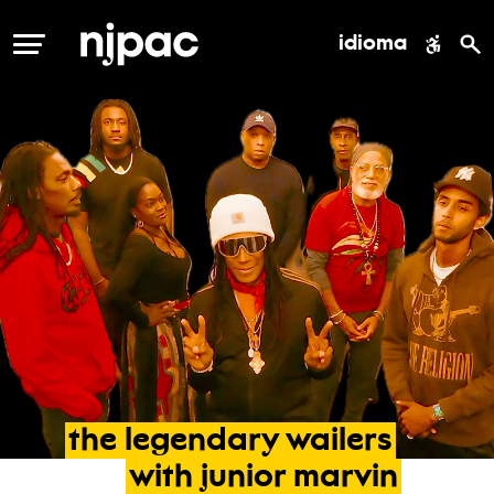
idioma
MENÚ
the
legendary
wailers
with
junior
marvin