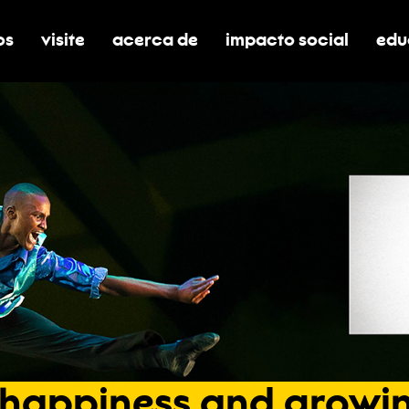
os
visite
acerca de
impacto social
edu
nar submenú de boletos
alternar submenú de visite
alternar submenú de acerca de
activar/desactivar el
alt
happiness
and
growi