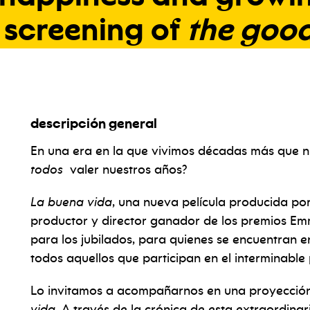
screening
of
the
goo
descripción general
En una era en la que vivimos décadas más que 
todos
valer nuestros años?
La buena vida
, una nueva película producida po
productor y director ganador de los premios E
para los jubilados, para quienes se encuentran e
todos aquellos que participan en el interminable
Lo invitamos a acompañarnos en una proyecció
vida
. A través de la crónica de esta extraordinar