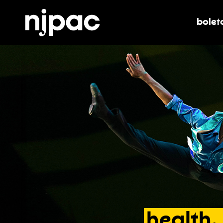
bolet
alter
health,