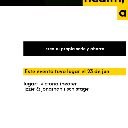
a
crea tu propia serie y ahorra
Este evento tuvo lugar el 23 de jun
lugar:
victoria theater
lizzie & jonathan tisch stage