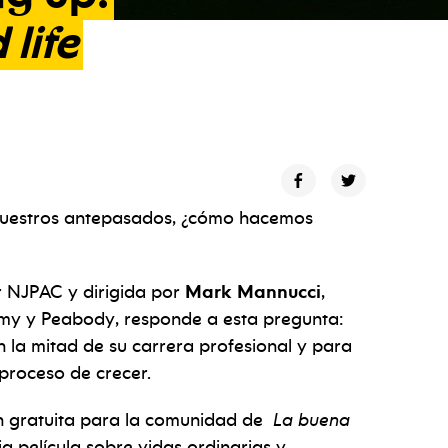
d
life
nuestros antepasados, ¿cómo hacemos
r NJPAC y dirigida por
Mark Mannucci
,
mmy y Peabody, responde a esta pregunta:
n la mitad de su carrera profesional y para
 proceso de crecer.
n gratuita para la comunidad de
La buena
ia película sobre vidas ordinarias y