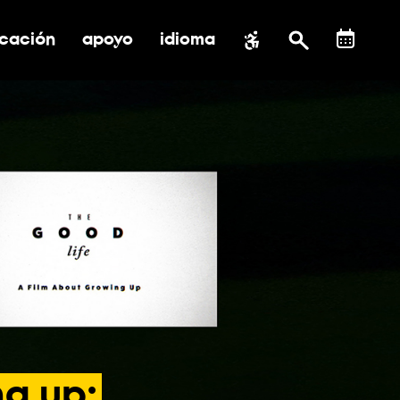
cación
apoyo
idioma
 submenú de impacto social
ernar submenú de educación
alternar submenú de asistencia
ng
up: