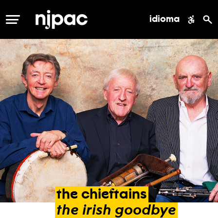
idioma
MENÚ
the
chieftains
the
irish
goodbye