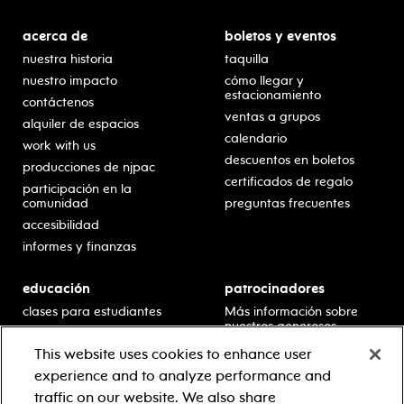
acerca de
boletos y eventos
nuestra historia
taquilla
nuestro impacto
cómo llegar y
estacionamiento
contáctenos
ventas a grupos
alquiler de espacios
calendario
work with us
descuentos en boletos
producciones de njpac
certificados de regalo
participación en la
comunidad
preguntas frecuentes
accesibilidad
informes y finanzas
educación
patrocinadores
clases para estudiantes
Más información sobre
nuestros generosos
presentaciones en horario
patrocinadores.
escolar
This website uses cookies to enhance user
residencias en escuelas
experience and to analyze performance and
desarrollo profesional
traffic on our website. We also share