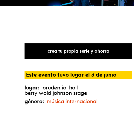
crea tu propia serie y ahorra
Este evento tuvo lugar el 3 de junio
lugar:
prudential hall
betty wold johnson stage
género:
música internacional