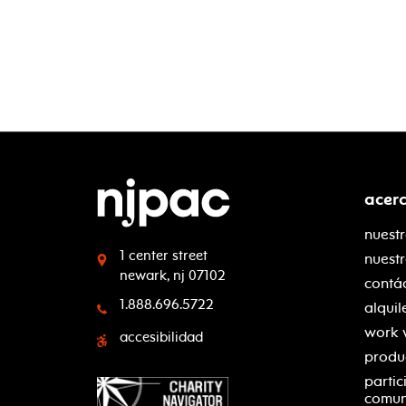
acer
nuestr
1 center street
nuest
newark, nj 07102
contá
1.888.696.5722
alquil
work 
accesibilidad
produ
partic
comu