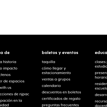
ca de
boletos y eventos
educa
a historia
taquilla
clases
estudi
ro impacto
cómo llegar y
estacionamiento
presen
ctenos
horari
ventas a grupos
er de espacios
reside
calendario
with us
escuel
descuentos en boletos
cciones de njpac
desarr
certificados de regalo
ipación en la
recurs
nidad
preguntas frecuentes
docent