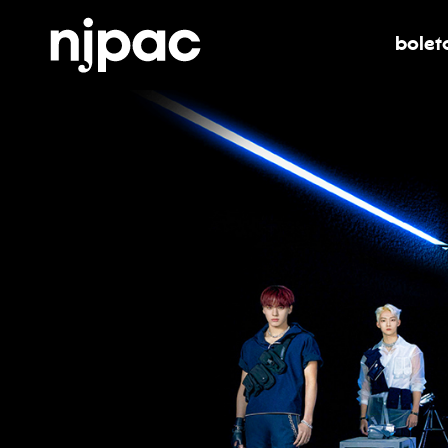
bolet
alter