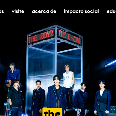
os
visite
acerca de
impacto social
edu
nar submenú de boletos
alternar submenú de visite
alternar submenú de acerca de
activar/desactivar el
alt
the