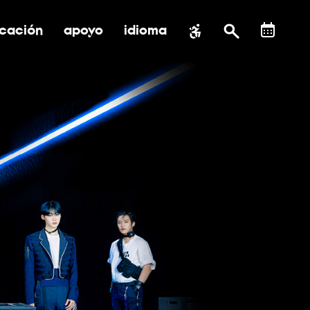
cación
apoyo
idioma
 submenú de impacto social
ernar submenú de educación
alternar submenú de asistencia