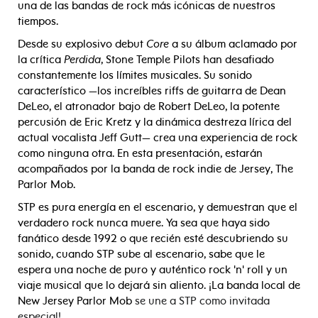
una de las bandas de rock más icónicas de nuestros
tiempos.
Desde su explosivo debut
Core
a su álbum aclamado por
la crítica
Perdida
, Stone Temple Pilots han desafiado
constantemente los límites musicales. Su sonido
característico —los increíbles riffs de guitarra de Dean
DeLeo, el atronador bajo de Robert DeLeo, la potente
percusión de Eric Kretz y la dinámica destreza lírica del
actual vocalista Jeff Gutt— crea una experiencia de rock
como ninguna otra. En esta presentación, estarán
acompañados por la banda de rock indie de Jersey, The
Parlor Mob.
STP es pura energía en el escenario, y demuestran que el
verdadero rock nunca muere. Ya sea que haya sido
fanático desde 1992 o que recién esté descubriendo su
sonido, cuando STP sube al escenario, sabe que le
espera una noche de puro y auténtico rock 'n' roll y un
viaje musical que lo dejará sin aliento. ¡La banda local de
New Jersey Parlor Mob
se une a STP como invitada
especial!