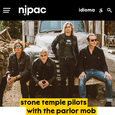
idioma
MENÚ
stone
temple
pilots
with
the
parlor
mob