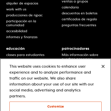
ventas a grupos
alquiler de espacios
calendario
work with us
descuentos en boletos
producciones de njpac
certificados de regalo
participación en la
comunidad
preguntas frecuentes
accesibilidad
informes y finanzas
educación
patrocinadores
clases para estudiantes
Más información sobre
nuestros generosos
presentaciones en horario
patrocinadores.
escolar
This website uses cookies to enhance user
residencias en escuelas
experience and to analyze performance and
desarrollo profesional
traffic on our website. We also share
recursos para docentes
information about your use of our site with our
comuníquese con el
social media, advertising and analytics
equipo educativo
partners.
Customize
© 2021 new jersey performing arts center