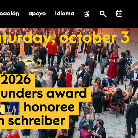
cación
apoyo
idioma
 submenú de impacto social
ernar submenú de educación
alternar submenú de asistencia