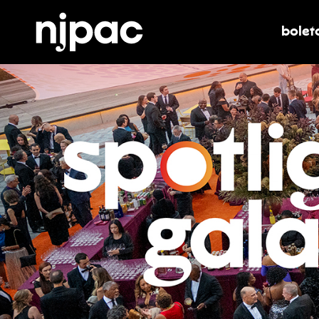
bolet
alter