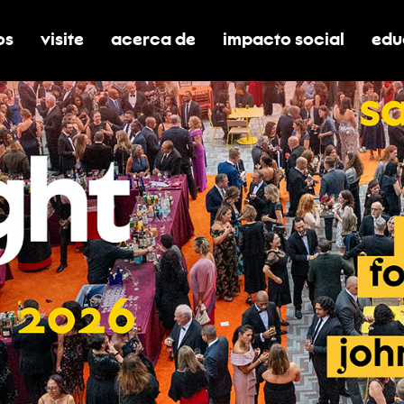
os
visite
acerca de
impacto social
edu
nar submenú de boletos
alternar submenú de visite
alternar submenú de acerca de
activar/desactivar el
alt