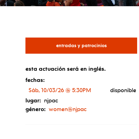
spotlight
gala
para spotlight
entradas y patrocinios
esta actuación será en inglés.
fechas:
Sáb, 10/03/26 @ 5:30PM
disponible
lugar:
njpac
género:
women@njpac