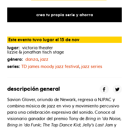
crea tu propia serie y ahorra
Este evento tuvo lugar el 15 de nov
lugar:
victoria theater
lizzie & jonathan tisch stage
género:
danza
,
jazz
series:
TD
james moody jazz festival
,
jazz series
descripción general
Savion Glover, oriundo de Newark, regresa a NJPAC y
combina música de jazz en vivo y movimiento percusivo
para una celebración expresiva del sonido. Conoce al
visionario ganador del premio Tony de
Bring in 'da Noise,
Bring in 'da Funk
;
The Tap Dance Kid
;
Jelly's Last Jam
y