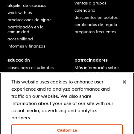
ventas a grupos
alquiler de espacios
calendario
work with us
descuentos en boletos
producciones de njpac
certificados de regalo
participación en la
comunidad
preguntas frecuentes
accesibilidad
informes y finanzas
educación
patrocinadores
clases para estudiantes
Más información sobre
nuestros generosos
presentaciones en horario
patrocinadores.
escolar
This website uses cookies to enhance user
residencias en escuelas
experience and to analyze performance and
desarrollo profesional
traffic on our website. We also share
recursos para docentes
information about your use of our site with our
comuníquese con el
social media, advertising and analytics
equipo educativo
partners.
Customize