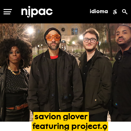
idioma
MENÚ
savion
glover
featuring
project.9