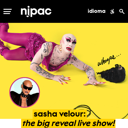
idioma
MENÚ
sasha
velour:
the
big
reveal
live
show!