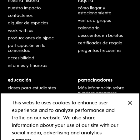
nuestra historia
taquilla
nuestro impacto
cómo llegar y
estacionamiento
contáctenos
ventas a grupos
alquiler de espacios
calendario
work with us
descuentos en boletos
producciones de njpac
certificados de regalo
participación en la
comunidad
preguntas frecuentes
accesibilidad
informes y finanzas
educación
patrocinadores
clases para estudiantes
Más información sobre
nuestros generosos
presentaciones en horario
patrocinadores.
escolar
This website uses cookies to enhance user
residencias en escuelas
experience and to analyze performance and
desarrollo profesional
traffic on our website. We also share
recursos para docentes
information about your use of our site with our
comuníquese con el
social media, advertising and analytics
equipo educativo