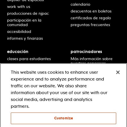
calendario
work with us
descuentos en boletos
producciones de njpac
certificados de regalo
participación en la
comunidad
preguntas frecuentes
accesibilidad
informes y finanzas
educación
patrocinadores
clases para estudiantes
Más información sobre
nuestros generosos
presentaciones en horario
patrocinadores.
escolar
This website uses cookies to enhance user
residencias en escuelas
experience and to analyze performance and
desarrollo profesional
traffic on our website. We also share
recursos para docentes
information about your use of our site with our
comuníquese con el
social media, advertising and analytics
equipo educativo
partners.
Customize
© 2021 new jersey performing arts center