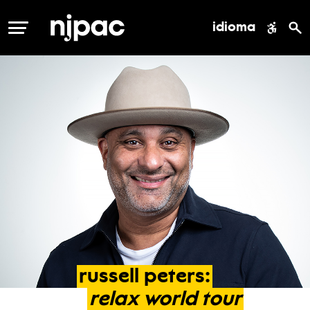
idioma
MENÚ
russell
peters:
relax
world
tour