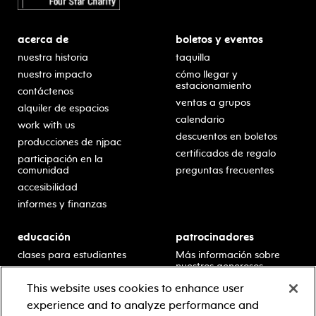
acerca de
boletos y eventos
nuestra historia
taquilla
nuestro impacto
cómo llegar y
estacionamiento
contáctenos
ventas a grupos
alquiler de espacios
calendario
work with us
descuentos en boletos
producciones de njpac
certificados de regalo
participación en la
comunidad
preguntas frecuentes
accesibilidad
informes y finanzas
educación
patrocinadores
clases para estudiantes
Más información sobre
nuestros generosos
presentaciones en horario
patrocinadores.
escolar
This website uses cookies to enhance user
residencias en escuelas
experience and to analyze performance and