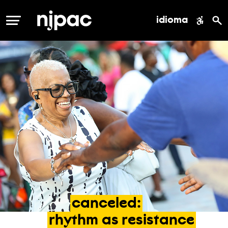
idioma
MENÚ
canceled:
rhythm
as
resistance