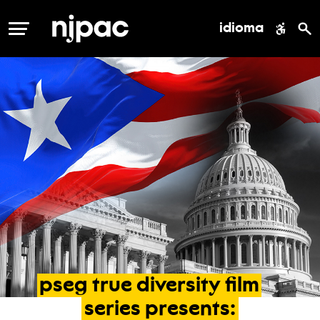
idioma
MENÚ
pseg
true
diversity
film
series
presents: