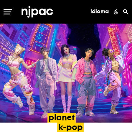
idioma
MENÚ
planet
k-pop