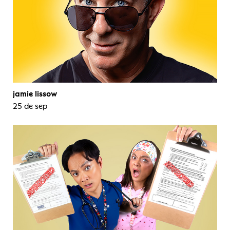
jamie lissow
25 de sep