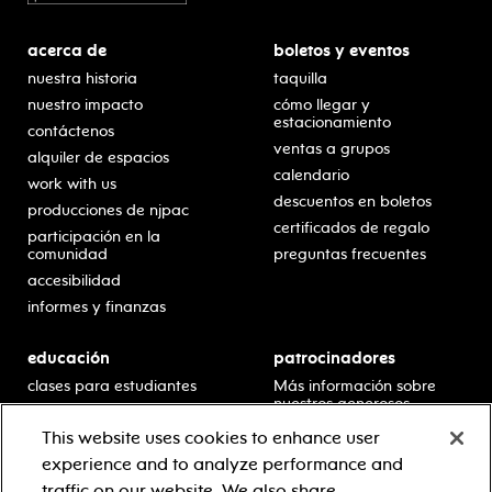
acerca de
boletos y eventos
nuestra historia
taquilla
nuestro impacto
cómo llegar y
estacionamiento
contáctenos
ventas a grupos
alquiler de espacios
calendario
work with us
descuentos en boletos
producciones de njpac
certificados de regalo
participación en la
comunidad
preguntas frecuentes
accesibilidad
informes y finanzas
educación
patrocinadores
clases para estudiantes
Más información sobre
nuestros generosos
presentaciones en horario
patrocinadores.
escolar
This website uses cookies to enhance user
residencias en escuelas
experience and to analyze performance and
desarrollo profesional
traffic on our website. We also share