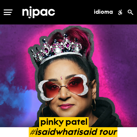
idioma
MENÚ
pinky
patel
#isaidwhatisaid
tour