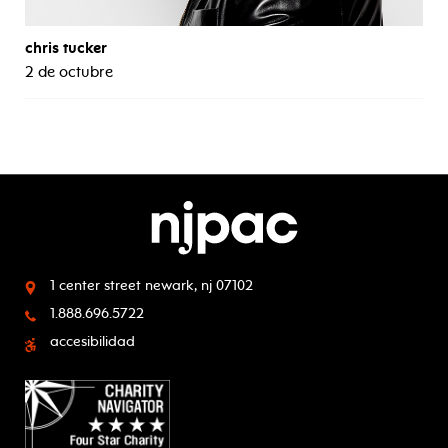
chris tucker
2 de octubre
1 center street
newark, nj 07102
1.888.696.5722
accesibilidad