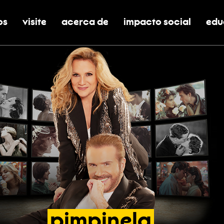
os
visite
acerca de
impacto social
edu
nar submenú de boletos
alternar submenú de visite
alternar submenú de acerca de
activar/desactivar el
alt
pimpinela