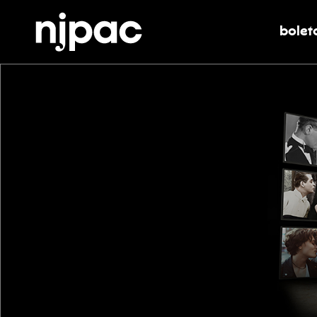
bolet
alter