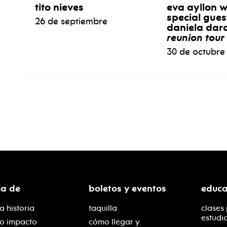
tito nieves
eva ayllon w
special gues
26 de septiembre
daniela darc
reunion tour
30 de octubre
ca de
boletos y eventos
educa
a historia
taquilla
clases
estudi
ro impacto
cómo llegar y