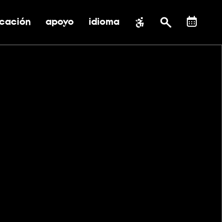
cación
apoyo
idioma
 submenú de impacto social
ernar submenú de educación
alternar submenú de asistencia