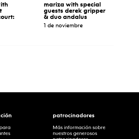
ith
mariza with special
t
guests derek gripper
ourt:
& duo andalus
1 de noviembre
ción
patrocinadores
 para
Más información sobre
antes
nuestros generosos