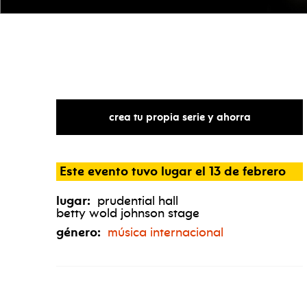
crea tu propia serie y ahorra
Este evento tuvo lugar el 13 de febrero
lugar:
prudential hall
betty wold johnson stage
género:
música internacional