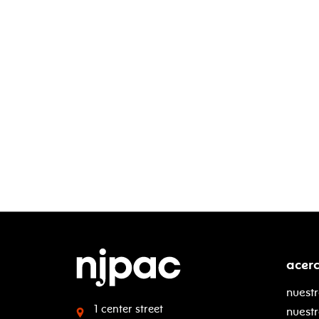
acer
nuestr
1 center street
nuest