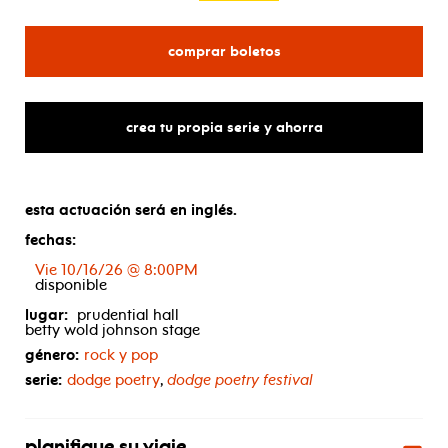
para patti smith
comprar boletos
crea tu propia serie y ahorra
esta actuación será en inglés.
fechas:
Vie 10/16/26 @ 8:00PM
disponible
lugar:
prudential hall
betty wold johnson stage
género:
rock y pop
serie:
dodge poetry
,
dodge poetry festival