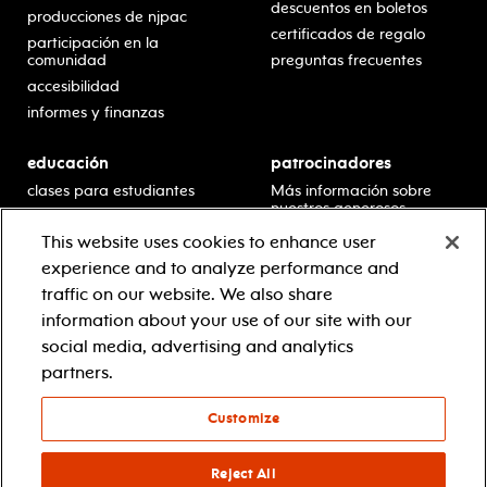
descuentos en boletos
producciones de njpac
certificados de regalo
participación en la
comunidad
preguntas frecuentes
accesibilidad
informes y finanzas
educación
patrocinadores
clases para estudiantes
Más información sobre
nuestros generosos
presentaciones en horario
patrocinadores.
escolar
This website uses cookies to enhance user
residencias en escuelas
experience and to analyze performance and
desarrollo profesional
traffic on our website. We also share
recursos para docentes
information about your use of our site with our
comuníquese con el
social media, advertising and analytics
equipo educativo
partners.
Customize
© 2021 new jersey performing arts center
política de privacidad
términos y condiciones
Reject All
your privacy choices