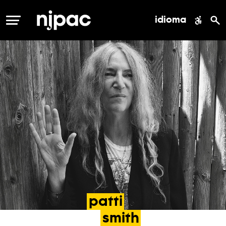
idioma
MENÚ
patti
smith