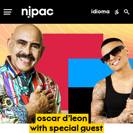
idioma
MENÚ
oscar
d’leon
with
special
guest