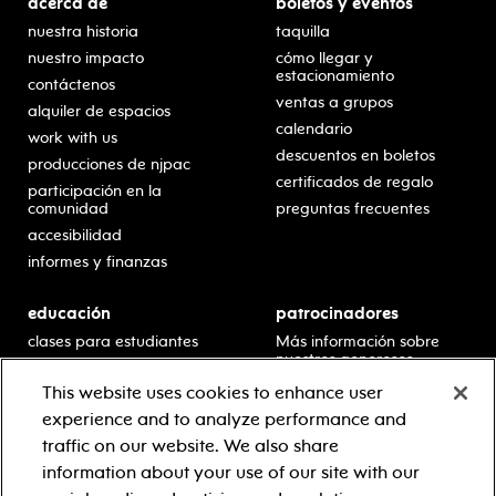
acerca de
boletos y eventos
nuestra historia
taquilla
nuestro impacto
cómo llegar y
estacionamiento
contáctenos
ventas a grupos
alquiler de espacios
calendario
work with us
descuentos en boletos
producciones de njpac
certificados de regalo
participación en la
comunidad
preguntas frecuentes
accesibilidad
informes y finanzas
educación
patrocinadores
clases para estudiantes
Más información sobre
nuestros generosos
presentaciones en horario
patrocinadores.
escolar
This website uses cookies to enhance user
residencias en escuelas
experience and to analyze performance and
desarrollo profesional
traffic on our website. We also share
recursos para docentes
information about your use of our site with our
comuníquese con el