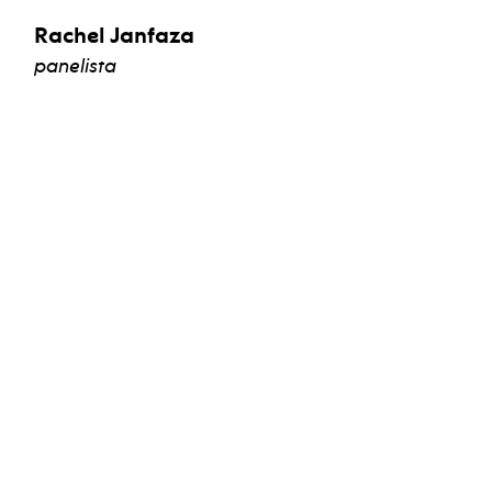
Rachel Janfaza
panelista
ver biografía