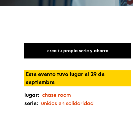
crea tu propia serie y ahorra
Este evento tuvo lugar el 29 de
septiembre
lugar:
chase room
serie:
unidos en solidaridad