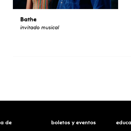
Bathe
invitado musical
ver biografía
ca de
boletos y eventos
educa