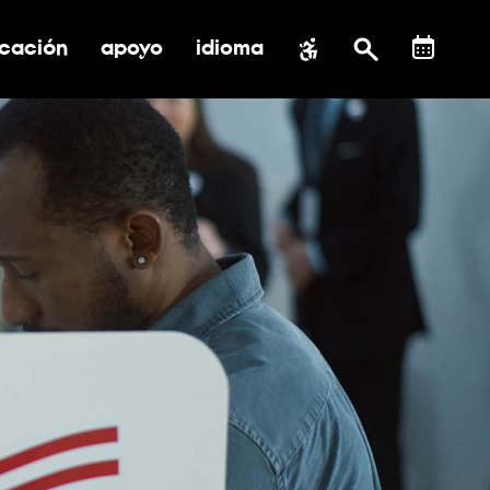
cación
apoyo
idioma
 submenú de impacto social
ernar submenú de educación
alternar submenú de asistencia