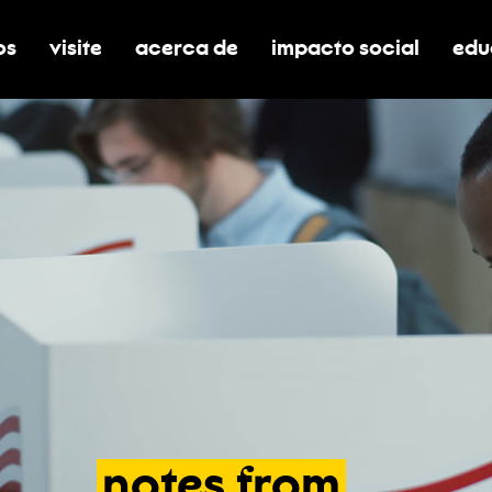
os
visite
acerca de
impacto social
edu
nar submenú de boletos
alternar submenú de visite
alternar submenú de acerca de
activar/desactivar el
alt
notes
from