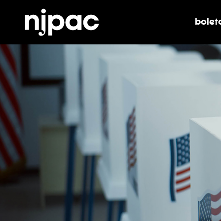
bolet
alter