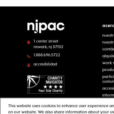
acer
nuestr
1 center street
nuest
newark, nj 07102
contá
1.888.696.5722
alquil
work 
accesibilidad
produ
partic
comu
accesi
inform
This website uses cookies to enhance user experience an
on our website. We also share information about your use