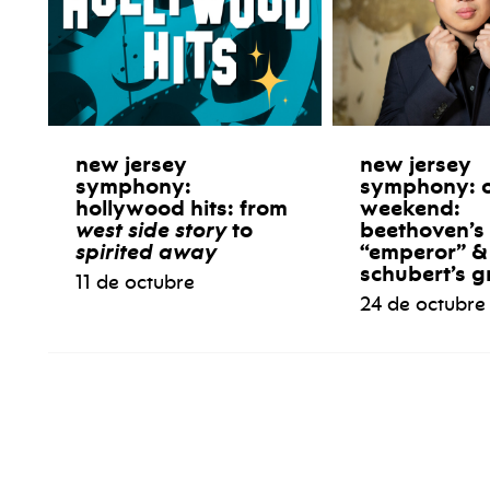
new jersey
new jersey
symphony:
symphony: 
hollywood hits: from
weekend:
west side story
to
beethoven’s
spirited away
“emperor” &
schubert’s g
11 de octubre
24 de octubre