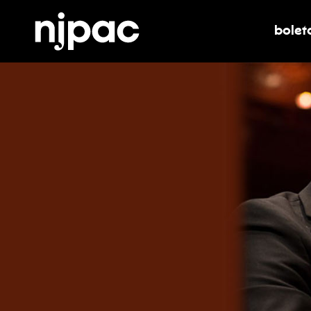
bolet
alter