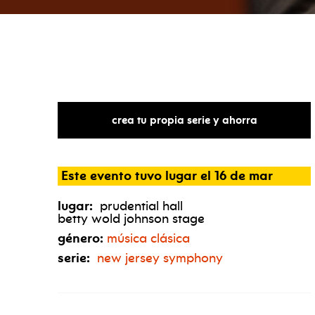
crea tu propia serie y ahorra
Este evento tuvo lugar el 16 de mar
lugar:
prudential hall
betty wold johnson stage
género:
música clásica
serie:
new jersey symphony