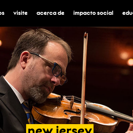
os
visite
acerca de
impacto social
edu
nar submenú de boletos
alternar submenú de visite
alternar submenú de acerca de
activar/desactivar el
alt
new
jersey