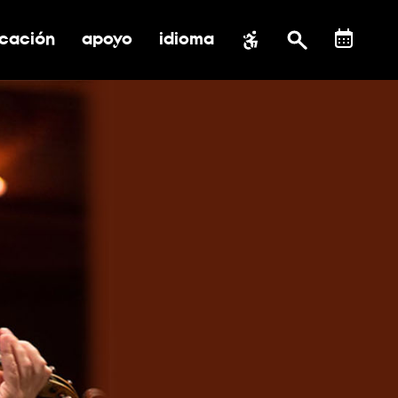
cación
apoyo
idioma
 submenú de impacto social
ernar submenú de educación
alternar submenú de asistencia