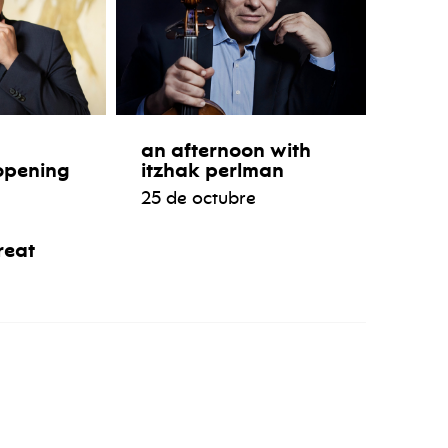
an afternoon with
opening
itzhak perlman
25 de octubre
reat