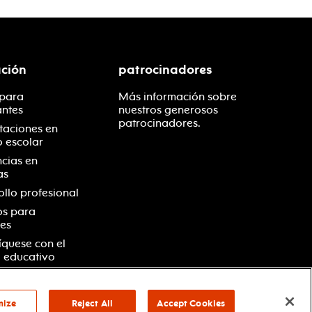
ción
patrocinadores
 para
Más información sobre
antes
nuestros generosos
patrocinadores.
taciones en
o escolar
ncias en
as
ollo profesional
os para
es
quese con el
 educativo
mize
Reject All
Accept Cookies