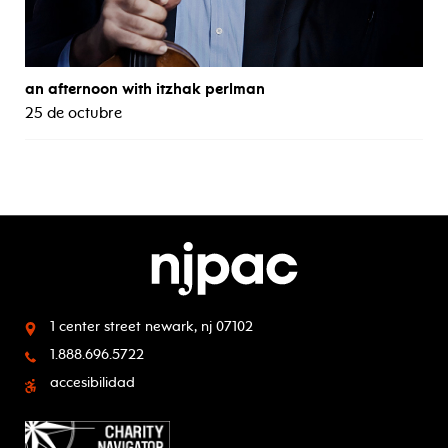
an afternoon with itzhak perlman
25 de octubre
1 center street
newark, nj 07102
1.888.696.5722
accesibilidad