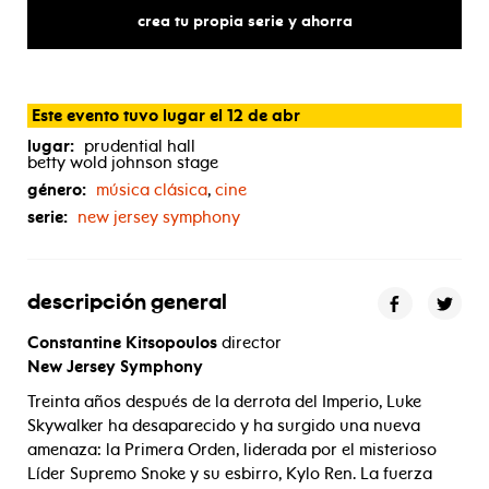
wars:
the
force
awakens
in
con
crea tu propia serie y ahorra
Este evento tuvo lugar el 12 de abr
lugar:
prudential hall
betty wold johnson stage
género:
música clásica
,
cine
serie:
new jersey symphony
descripción general
Constantine Kitsopoulos
director
New Jersey Symphony
Treinta años después de la derrota del Imperio, Luke
Skywalker ha desaparecido y ha surgido una nueva
amenaza: la Primera Orden, liderada por el misterioso
Líder Supremo Snoke y su esbirro, Kylo Ren. La fuerza