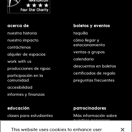
acerca de
boletos y eventos
nuestra historia
taquilla
nuestro impacto
cómo llegar y
estacionamiento
contáctenos
ventas a grupos
alquiler de espacios
calendario
work with us
descuentos en boletos
producciones de njpac
certificados de regalo
participación en la
comunidad
preguntas frecuentes
accesibilidad
informes y finanzas
educación
patrocinadores
clases para estudiantes
Más información sobre
nuestros generosos
presentaciones en horario
patrocinadores.
escolar
This website uses cookies to enhance user