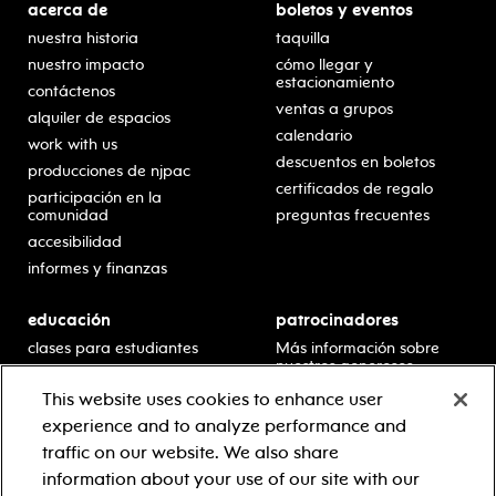
acerca de
boletos y eventos
nuestra historia
taquilla
nuestro impacto
cómo llegar y
estacionamiento
contáctenos
ventas a grupos
alquiler de espacios
calendario
work with us
descuentos en boletos
producciones de njpac
certificados de regalo
participación en la
comunidad
preguntas frecuentes
accesibilidad
informes y finanzas
educación
patrocinadores
clases para estudiantes
Más información sobre
nuestros generosos
presentaciones en horario
patrocinadores.
escolar
This website uses cookies to enhance user
residencias en escuelas
experience and to analyze performance and
desarrollo profesional
traffic on our website. We also share
recursos para docentes
information about your use of our site with our