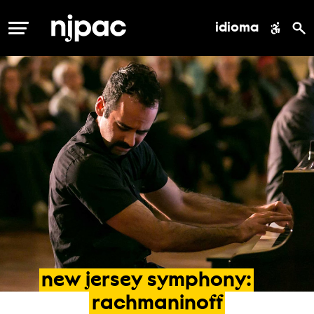
idioma
MENÚ
new
jersey
symphony:
rachmaninoff