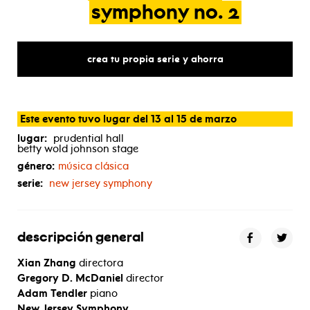
symphony
no.
2
crea tu propia serie y ahorra
Este evento tuvo lugar del 13 al 15 de marzo
lugar:
prudential hall
betty wold johnson stage
género:
música clásica
serie:
new jersey symphony
descripción general
Xian Zhang
directora
Gregory D. McDaniel
director
Adam Tendler
piano
New Jersey Symphony