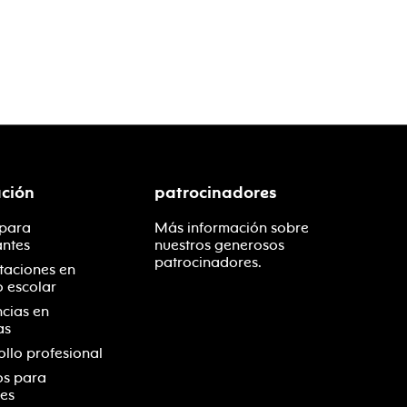
ción
patrocinadores
 para
Más información sobre
antes
nuestros generosos
patrocinadores.
taciones en
o escolar
ncias en
as
ollo profesional
os para
es