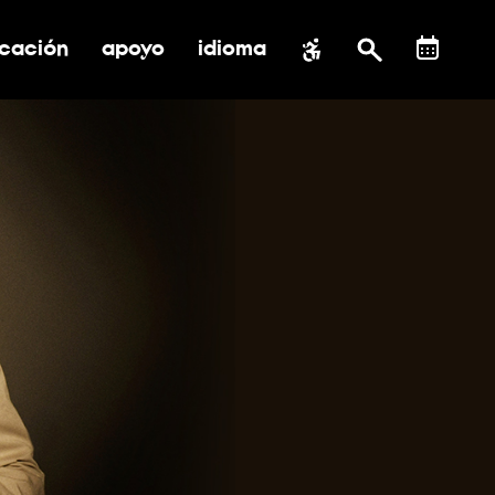
cación
apoyo
idioma
 submenú de impacto social
ernar submenú de educación
alternar submenú de asistencia