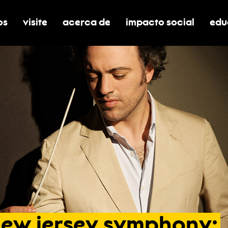
os
visite
acerca de
impacto social
edu
nar submenú de boletos
alternar submenú de visite
alternar submenú de acerca de
activar/desactivar el
alt
new
jersey
symphony: