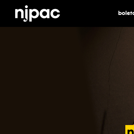
bolet
alter