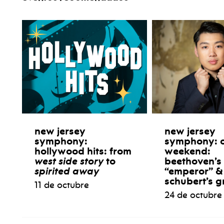
new jersey
new jersey
symphony:
symphony: 
hollywood hits: from
weekend:
west side story
to
beethoven’s
spirited away
“emperor” &
schubert’s g
11 de octubre
24 de octubre