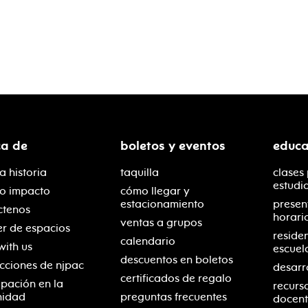
ca de
boletos y eventos
educa
a historia
taquilla
clases
estudi
ro impacto
cómo llegar y
estacionamiento
presen
ctenos
horari
ventas a grupos
er de espacios
reside
calendario
with us
escuel
descuentos en boletos
cciones de njpac
desarr
certificados de regalo
ipación en la
recurs
nidad
preguntas frecuentes
docent