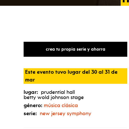
crea tu propia serie y ahorra
Este evento tuvo lugar del 30 al 31 de
mar
lugar:
prudential hall
betty wold johnson stage
género:
música clásica
serie:
new jersey symphony