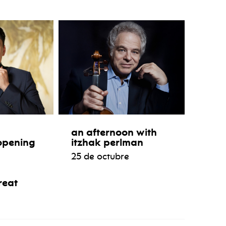
an afternoon with
opening
itzhak perlman
25 de octubre
reat