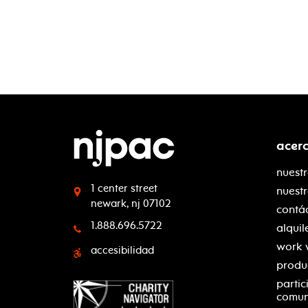
acer
nuestr
1 center street
nuest
newark, nj 07102
contá
1.888.696.5722
alquil
work 
accesibilidad
produ
partic
comu