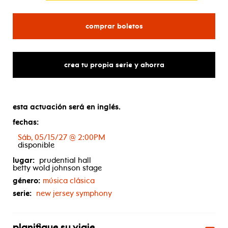
para new jersey symphon
comprar boletos
crea tu propia serie y ahorra
esta actuación será en inglés.
fechas:
Sáb, 05/15/27 @ 2:00PM
disponible
lugar:
prudential hall
betty wold johnson stage
género:
música clásica
serie:
new jersey symphony