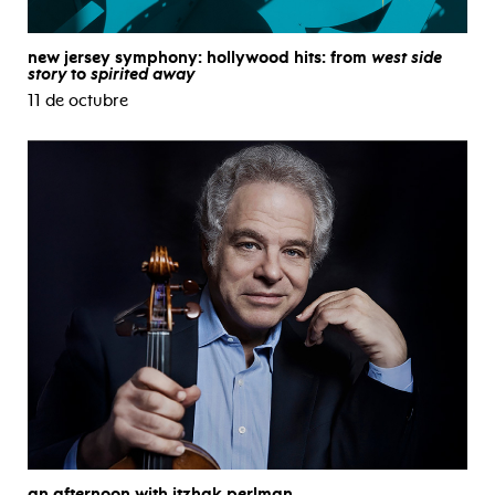
new jersey symphony: hollywood hits: from
west side
story
to
spirited away
11 de octubre
an afternoon with itzhak perlman