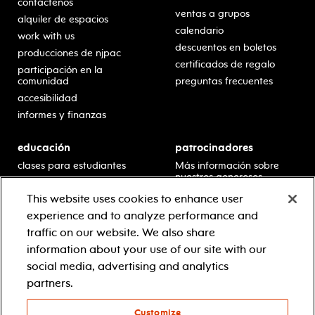
contáctenos
ventas a grupos
alquiler de espacios
calendario
work with us
descuentos en boletos
producciones de njpac
certificados de regalo
participación en la
comunidad
preguntas frecuentes
accesibilidad
informes y finanzas
educación
patrocinadores
clases para estudiantes
Más información sobre
nuestros generosos
presentaciones en horario
patrocinadores.
escolar
This website uses cookies to enhance user
residencias en escuelas
experience and to analyze performance and
desarrollo profesional
traffic on our website. We also share
recursos para docentes
information about your use of our site with our
comuníquese con el
social media, advertising and analytics
equipo educativo
partners.
Customize