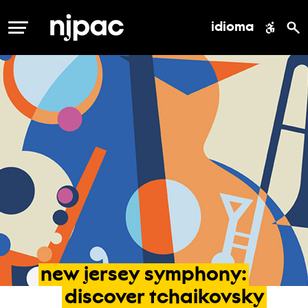
idioma
MENÚ
new
jersey
symphony:
discover
tchaikovsky