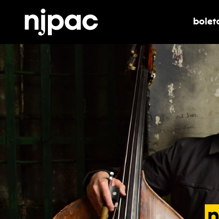
bolet
alter