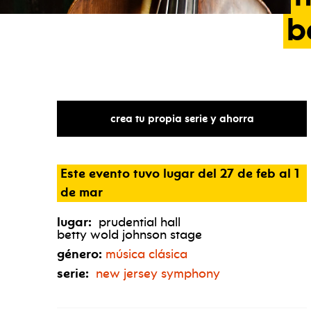
b
crea tu propia serie y ahorra
Este evento tuvo lugar del 27 de feb al 1
de mar
lugar:
prudential hall
betty wold johnson stage
género:
música clásica
serie:
new jersey symphony