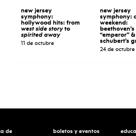
new jersey
new jersey
symphony:
symphony: 
hollywood hits: from
weekend:
west side story
to
beethoven’s
spirited away
“emperor” &
schubert’s g
11 de octubre
24 de octubre
ca de
boletos y eventos
educa