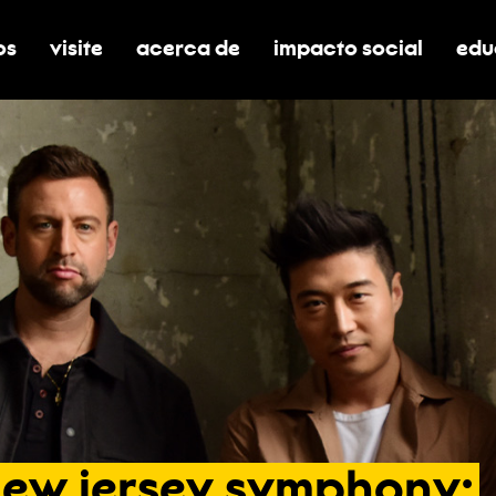
os
visite
acerca de
impacto social
edu
nar submenú de boletos
alternar submenú de visite
alternar submenú de acerca de
activar/desactivar el
alt
new
jersey
symphony: