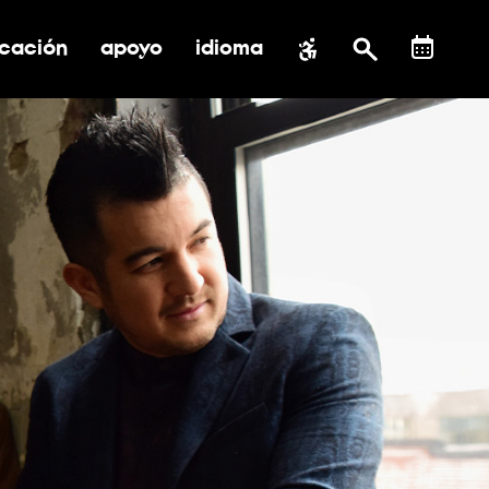
cación
apoyo
idioma
 submenú de impacto social
ernar submenú de educación
alternar submenú de asistencia