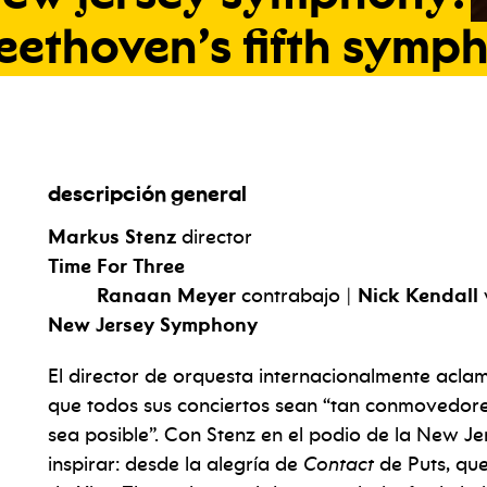
eethoven’s
fifth
symp
descripción general
Markus Stenz
director
Time For Three
Ranaan Meyer
contrabajo |
Nick Kendall
New Jersey Symphony
El director de orquesta internacionalmente acl
que todos sus conciertos sean “tan conmovedor
sea posible”. Con Stenz en el podio de la New 
inspirar: desde la alegría de
Contact
de Puts, qu