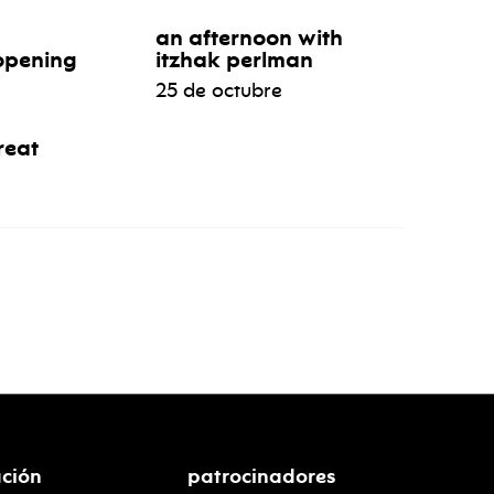
an afternoon with
opening
itzhak perlman
25 de octubre
reat
ción
patrocinadores