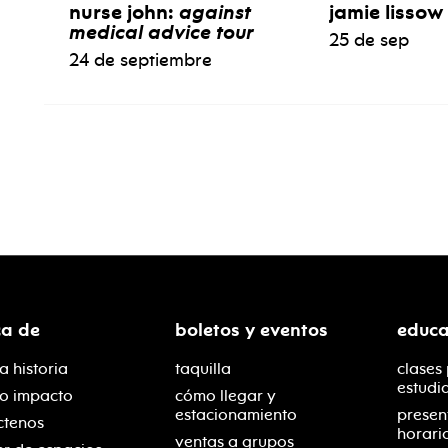
nurse john:
against
jamie lissow
medical advice tour
25 de sep
24 de septiembre
ca de
boletos y eventos
educa
a historia
taquilla
clases
estudi
ro impacto
cómo llegar y
estacionamiento
presen
ctenos
horari
ventas a grupos