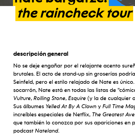
the
raincheck
tour
descripción general
No se deje engañar por el relajante acento sure
brutales. El acto de stand-up sin groserías podrí
Seinfeld, pero el estilo relajado de Nate es único
socarrón, Nate está en todas las listas de "cómic
Vulture
,
Rolling Stone
,
Esquire
(y la de cualquier 
Sus álbumes
Yelled At By A Clown
y
Full Time Ma
increíbles especiales de Netflix,
The Greatest Av
que también lo conozca por sus apariciones en p
podcast
Nateland
.