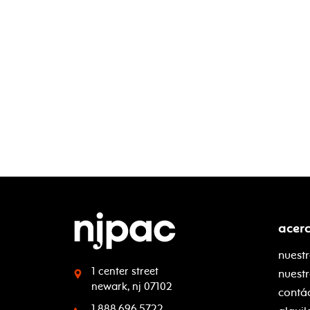
acer
nuestr
1 center street
nuest
newark, nj 07102
contá
1.888.696.5722