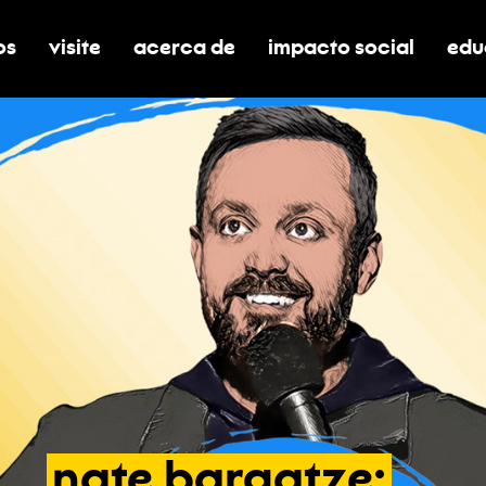
os
visite
acerca de
impacto social
edu
nar submenú de boletos
alternar submenú de visite
alternar submenú de acerca de
activar/desactivar el
alt
nate
bargatze: