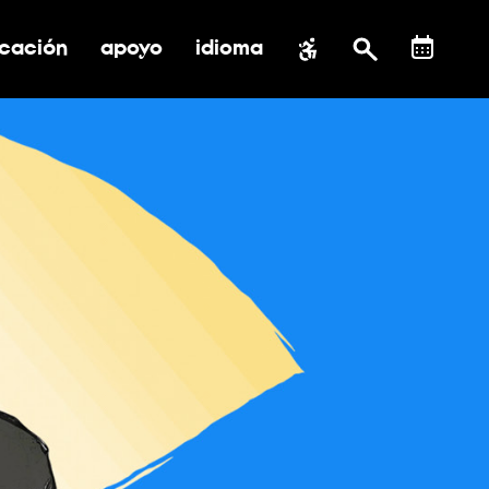
cación
apoyo
idioma
 submenú de impacto social
ernar submenú de educación
alternar submenú de asistencia