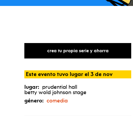
crea tu propia serie y ahorra
Este evento tuvo lugar el 3 de nov
lugar:
prudential hall
betty wold johnson stage
género:
comedia