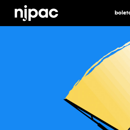
bolet
alter