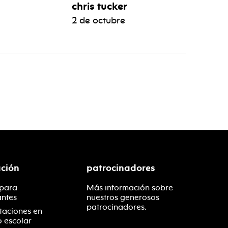
chris tucker
2 de octubre
ción
patrocinadores
 para
Más información sobre
antes
nuestros generosos
patrocinadores.
taciones en
o escolar