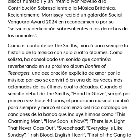
discos número 1 y un Premio Ivor Novello a la
Contribución Sobresaliente a la Música Británica.
Recientemente, Morrissey recibió un galardón Social
Vanguard Award 2024 en reconocimiento por su
"servicio y dedicación sobresalientes a los derechos de
los animales".
Como el cantante de The Smiths, marcó para siempre la
historia de la música con solo cuatro álbumes. Como
solista, ha consolidado un sonido que continúa
reverberando en su próximo álbum
Bonfire of
Teenagers,
una declaración explícita de amor por la
música; por eso se convirtió en una de las voces más
aclamadas de las últimas cuatro décadas. Cuando el
sencillo debut de The Smiths, "Hand In Glove", surgió por
primera vez hace 40 años, el panorama musical cambió
para siempre y marcó el comienzo del rico catálogo de
canciones de la banda que incluye himnos como "This
Charming Man", "How Soon Is Now?", "There Is A Light
That Never Goes Out", "Suedehead", "Everyday Is Like
Sunday", "Irish Blood, English Heart", "First of the Gang to