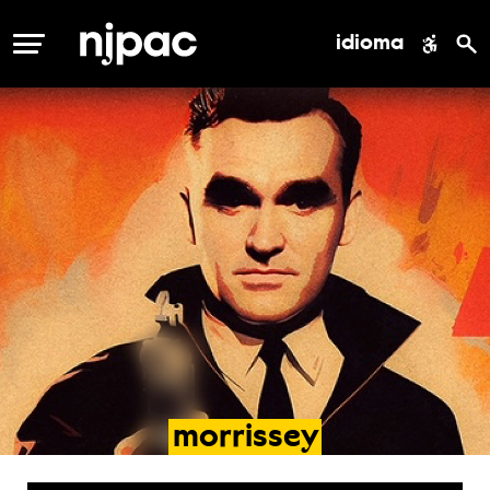
idioma
MENÚ
morrissey