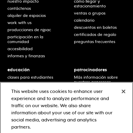
nuestro impacto
cómo llegar y
estacionamiento
contáctenos
ventas a grupos
alquiler de espacios
calendario
work with us
descuentos en boletos
producciones de njpac
certificados de regalo
participación en la
comunidad
preguntas frecuentes
accesibilidad
informes y finanzas
educación
patrocinadores
clases para estudiantes
Más información sobre
nuestros generosos
presentaciones en horario
patrocinadores.
escolar
This website uses cookies to enhance user
residencias en escuelas
experience and to analyze performance and
desarrollo profesional
traffic on our website. We also share
recursos para docentes
information about your use of our site with our
comuníquese con el
social media, advertising and analytics
equipo educativo
partners.