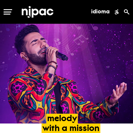
idioma
MENÚ
melody
with
a
mission