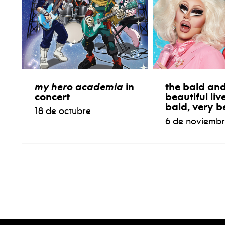
my hero academia
in
the bald and
concert
beautiful liv
bald, very b
18 de octubre
6 de noviemb