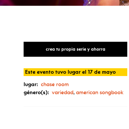
crea tu propia serie y ahorra
Este evento tuvo lugar el 17 de mayo
lugar:
chase room
género(s):
variedad
,
american songbook