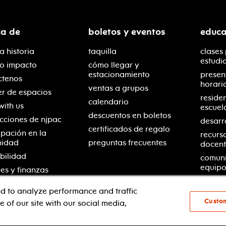
ca de
boletos y eventos
educa
a historia
taquilla
clases
estudi
ro impacto
cómo llegar y
estacionamiento
presen
ctenos
horari
ventas a grupos
er de espacios
reside
calendario
with us
escuel
descuentos en boletos
cciones de njpac
desarr
certificados de regalo
ipación en la
recurs
nidad
preguntas frecuentes
docent
bilidad
comuní
equipo
es y finanzas
d to analyze performance and traffic
Custo
 of our site with our social media,
© 2021 new jersey performing arts center
política de pri