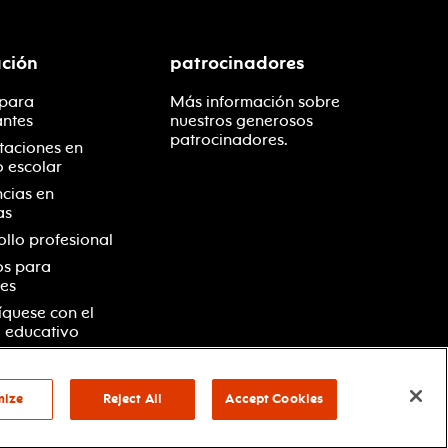
ción
patrocinadores
 para
Más información sobre
antes
nuestros generosos
patrocinadores.
taciones en
o escolar
ncias en
as
ollo profesional
os para
es
quese con el
 educativo
mize
Reject All
Accept Cookies
vacidad
términos y condiciones
your privacy choices