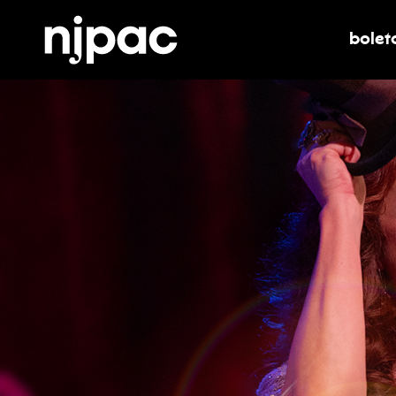
bolet
alter