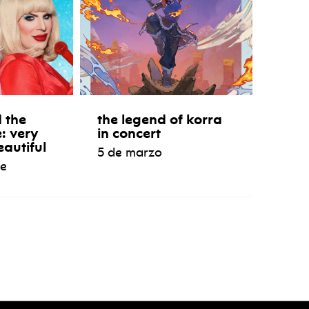
 the
the legend of korra
e: very
in concert
eautiful
5 de marzo
re