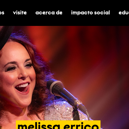
os
visite
acerca de
impacto social
edu
nar submenú de boletos
alternar submenú de visite
alternar submenú de acerca de
activar/desactivar el
alt
melissa
errico