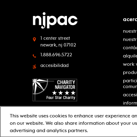
acer
nuestr
1 center street
nuest
newark, nj 07102
contá
1.888.696.5722
alquil
work 
accesibilidad
produ
partic
comu
accesi
inform
This website uses cookies to enhance user experience an
on our website. We also share information about your use
facebook
twitter
instagram
youtube
advertising and analytics partners.