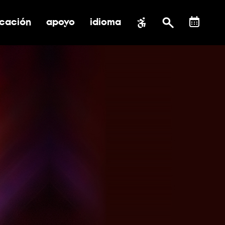
cación
apoyo
idioma
 submenú de impacto social
ernar submenú de educación
alternar submenú de asistencia