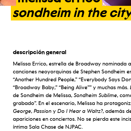
sondheim
in
the
cit
descripción general
Melissa Errico, estrella de Broadway nominada a 
canciones neoyorquinas de Stephen Sondheim 
“Another Hundred People,” “Everybody Says Don’
“Broadway Baby,” “Being Alive”” y muchas más.
de Sondheim de Melissa,
Sondheim Sublime
, com
grabado”. En el escenario, Melissa ha protagon
George
,
Passion
y
Do I Hear a Waltz?
, además de
apariciones en conciertos. No se pierda este inc
íntima Sala Chase de NJPAC.