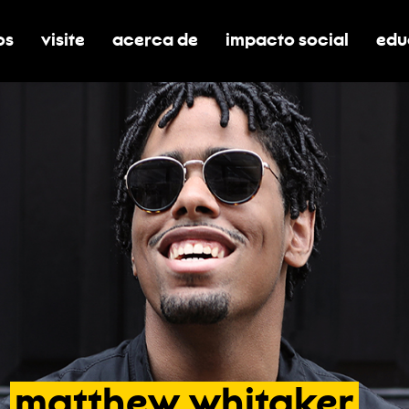
os
visite
acerca de
impacto social
edu
nar submenú de boletos
alternar submenú de visite
alternar submenú de acerca de
activar/desactivar el
alt
matthew
whitaker