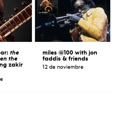
aar:
the
miles @100 with jon
en the
faddis & friends
ng zakir
12 de noviembre
re