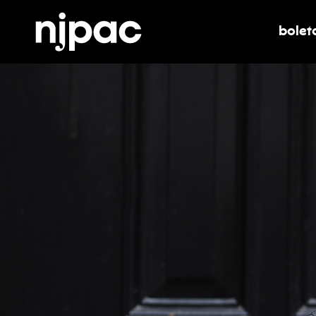
bolet
alter