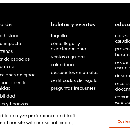
ca de
boletos y eventos
educa
a historia
taquilla
clases
estudi
ro impacto
cómo llegar y
estacionamiento
presen
ctenos
horari
ventas a grupos
er de espacios
reside
calendario
with us
escuel
descuentos en boletos
cciones de njpac
desarr
certificados de regalo
ipación en la
recurs
nidad
preguntas frecuentes
docent
bilidad
comuní
equipo
es y finanzas
d to analyze performance and traffic
Custo
 of our site with our social media,
© 2021 new jersey performing arts center
política de pri