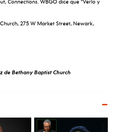
but,
Connections
. WBGO dice que "Verlo y
t Church, 275 W Market Street, Newark,
zz de Bethany Baptist Church