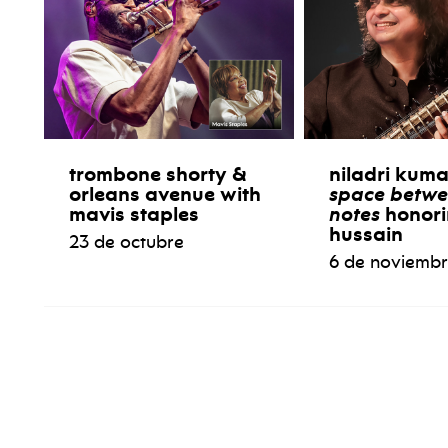
trombone shorty &
niladri kum
orleans avenue with
space betwe
mavis staples
notes
honori
hussain
23 de octubre
6 de noviemb