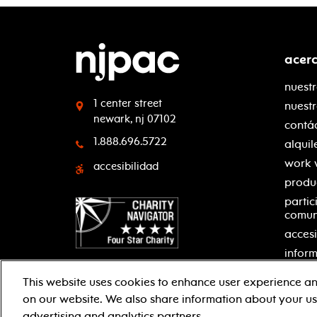
acer
nuestr
1 center street
nuest
newark, nj 07102
contá
1.888.696.5722
alquil
work 
accesibilidad
produ
partic
comu
accesi
inform
This website uses cookies to enhance user experience an
on our website. We also share information about your use
facebook
twitter
instagram
youtube
advertising and analytics partners.