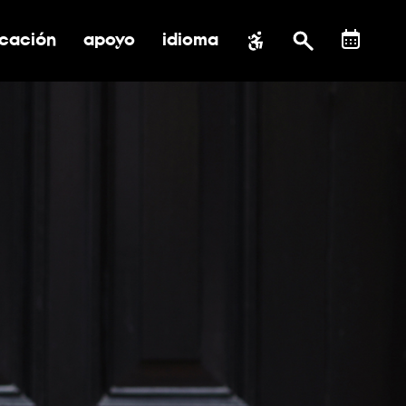
cación
apoyo
idioma
 submenú de impacto social
ernar submenú de educación
alternar submenú de asistencia