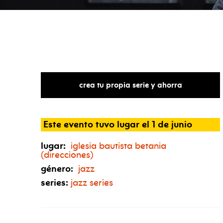
crea tu propia serie y ahorra
Este evento tuvo lugar el 1 de junio
lugar:
iglesia bautista betania
(direcciones)
género:
jazz
series:
jazz series