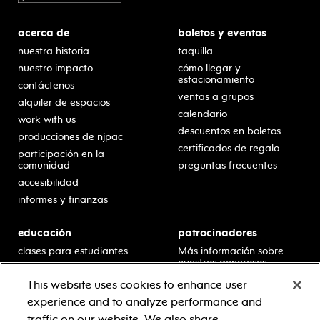
acerca de
boletos y eventos
nuestra historia
taquilla
nuestro impacto
cómo llegar y
estacionamiento
contáctenos
ventas a grupos
alquiler de espacios
calendario
work with us
descuentos en boletos
producciones de njpac
certificados de regalo
participación en la
comunidad
preguntas frecuentes
accesibilidad
informes y finanzas
educación
patrocinadores
clases para estudiantes
Más información sobre
nuestros generosos
presentaciones en horario
patrocinadores.
escolar
This website uses cookies to enhance user
residencias en escuelas
experience and to analyze performance and
desarrollo profesional
traffic on our website. We also share