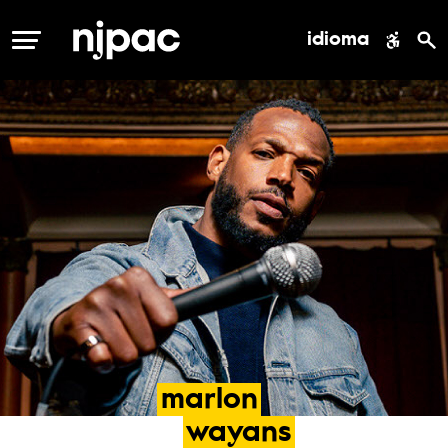
idioma
MENÚ
marlon
wayans