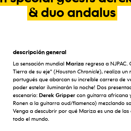
&
duo
andalus
descripción general
special guests derek gripper & duo andalus
La sensación mundial
Mariza
regresa a NJPAC. C
Tierra de su eje" (
Houston Chronicle
), realiza un
portugués que abarcan su increíble carrera de v
poder estelar iluminarán la noche! Dos presenta
escenario:
Derek Gripper
con guitarra africana
Ronen a la guitarra oud/flamenco) mezclando so
Venga a descubrir por qué Mariza es una de las a
todo el mundo.