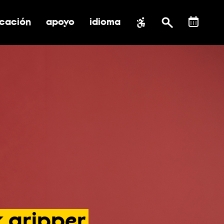
cación
apoyo
idioma
 submenú de impacto social
ernar submenú de educación
alternar submenú de asistencia
k
gripper