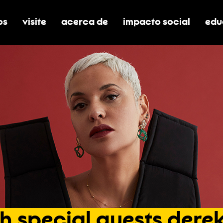
os
visite
acerca de
impacto social
edu
nar submenú de boletos
alternar submenú de visite
alternar submenú de acerca de
activar/desactivar el
alt
th
special
guests
dere