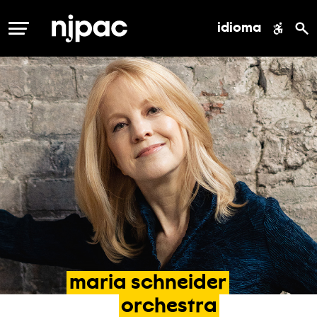
idioma
MENÚ
maria
schneider
orchestra