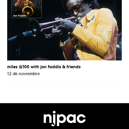
miles @100 with jon faddis & friends
12 de noviembre