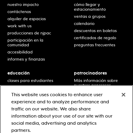
nuestro impacto
cómo llegar y
estacionamiento
contáctenos
ventas a grupos
alquiler de espacios
calendario
work with us
descuentos en boletos
producciones de njpac
certificados de regalo
participación en la
comunidad
preguntas frecuentes
accesibilidad
informes y finanzas
educación
patrocinadores
clases para estudiantes
Más información sobre
nuestros generosos
presentaciones en horario
patrocinadores.
escolar
This website uses cookies to enhance user
residencias en escuelas
experience and to analyze performance and
desarrollo profesional
traffic on our website. We also share
recursos para docentes
information about your use of our site with our
comuníquese con el
social media, advertising and analytics
equipo educativo
partners.