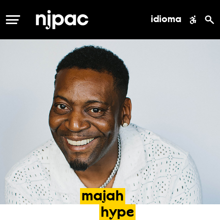
idioma
MENÚ
majah
hype