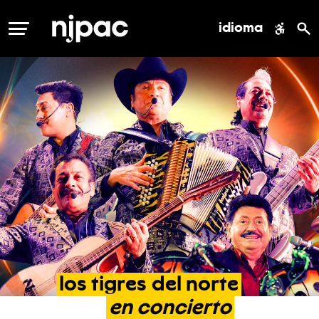
idioma
MENÚ
los
tigres
del
norte
en
concierto